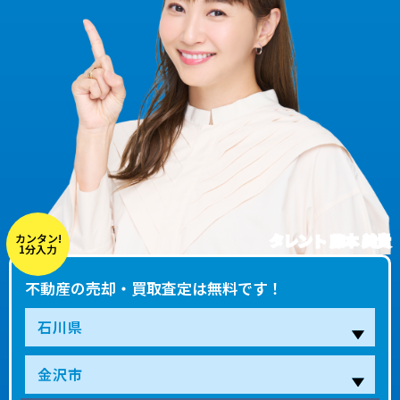
タレント 藤本 美貴
カンタン!
1分入力
不動産の売却・買取査定は無料です！