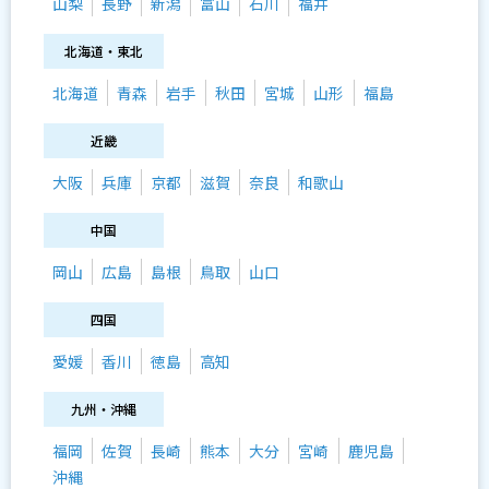
山梨
長野
新潟
富山
石川
福井
北海道・東北
北海道
青森
岩手
秋田
宮城
山形
福島
近畿
大阪
兵庫
京都
滋賀
奈良
和歌山
中国
岡山
広島
島根
鳥取
山口
四国
愛媛
香川
徳島
高知
九州・沖縄
福岡
佐賀
長崎
熊本
大分
宮崎
鹿児島
沖縄