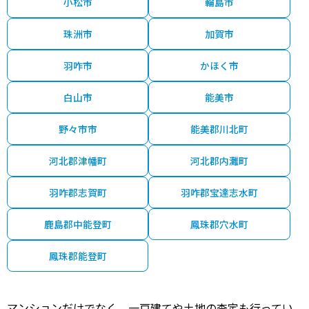
小松市
輪島市
珠洲市
加賀市
羽咋市
かほく市
白山市
能美市
野々市市
能美郡川北町
河北郡津幡町
河北郡内灘町
羽咋郡志賀町
羽咋郡宝達志水町
鹿島郡中能登町
鳳珠郡穴水町
鳳珠郡能登町
マンションだけでなく、一戸建てや土地の査定も行ってい