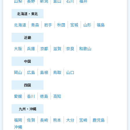
山梨
長野
新潟
富山
石川
福井
北海道・東北
北海道
青森
岩手
秋田
宮城
山形
福島
近畿
大阪
兵庫
京都
滋賀
奈良
和歌山
中国
岡山
広島
島根
鳥取
山口
四国
愛媛
香川
徳島
高知
九州・沖縄
福岡
佐賀
長崎
熊本
大分
宮崎
鹿児島
沖縄