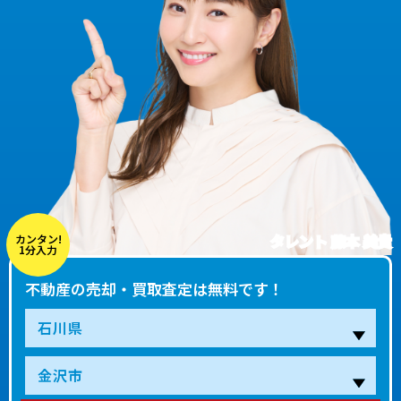
タレント 藤本 美貴
カンタン!
1分入力
不動産の売却・買取査定は無料です！