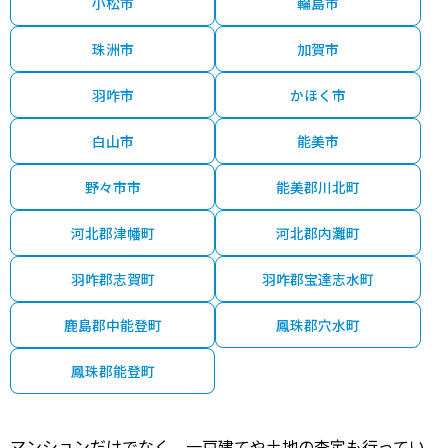
小松市
輪島市
珠洲市
加賀市
羽咋市
かほく市
白山市
能美市
野々市市
能美郡川北町
河北郡津幡町
河北郡内灘町
羽咋郡志賀町
羽咋郡宝達志水町
鹿島郡中能登町
鳳珠郡穴水町
鳳珠郡能登町
マンションだけでなく、一戸建てや土地の査定も行ってい