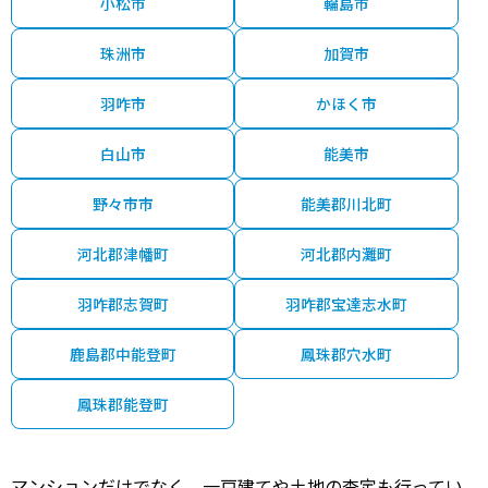
小松市
輪島市
珠洲市
加賀市
羽咋市
かほく市
白山市
能美市
野々市市
能美郡川北町
河北郡津幡町
河北郡内灘町
羽咋郡志賀町
羽咋郡宝達志水町
鹿島郡中能登町
鳳珠郡穴水町
鳳珠郡能登町
マンションだけでなく、一戸建てや土地の査定も行ってい