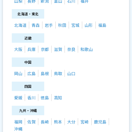
山梨
長野
新潟
富山
石川
福井
北海道・東北
北海道
青森
岩手
秋田
宮城
山形
福島
近畿
大阪
兵庫
京都
滋賀
奈良
和歌山
中国
岡山
広島
島根
鳥取
山口
四国
愛媛
香川
徳島
高知
九州・沖縄
福岡
佐賀
長崎
熊本
大分
宮崎
鹿児島
沖縄