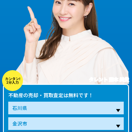
タレント 藤本 美貴
カンタン!
1分入力
不動産の売却・買取査定は無料です！