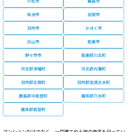
小松市
輪島市
珠洲市
加賀市
羽咋市
かほく市
白山市
能美市
野々市市
能美郡川北町
河北郡津幡町
河北郡内灘町
羽咋郡志賀町
羽咋郡宝達志水町
鹿島郡中能登町
鳳珠郡穴水町
鳳珠郡能登町
マンションだけでなく、一戸建てや土地の査定も行ってい