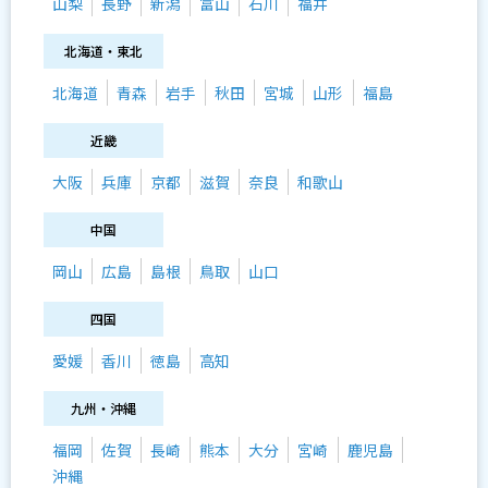
山梨
長野
新潟
富山
石川
福井
北海道・東北
北海道
青森
岩手
秋田
宮城
山形
福島
近畿
大阪
兵庫
京都
滋賀
奈良
和歌山
中国
岡山
広島
島根
鳥取
山口
四国
愛媛
香川
徳島
高知
九州・沖縄
福岡
佐賀
長崎
熊本
大分
宮崎
鹿児島
沖縄