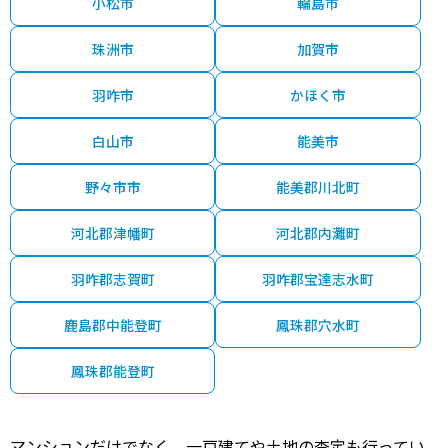
小松市
輪島市
珠洲市
加賀市
羽咋市
かほく市
白山市
能美市
野々市市
能美郡川北町
河北郡津幡町
河北郡内灘町
羽咋郡志賀町
羽咋郡宝達志水町
鹿島郡中能登町
鳳珠郡穴水町
鳳珠郡能登町
マンションだけでなく、一戸建てや土地の査定も行ってい