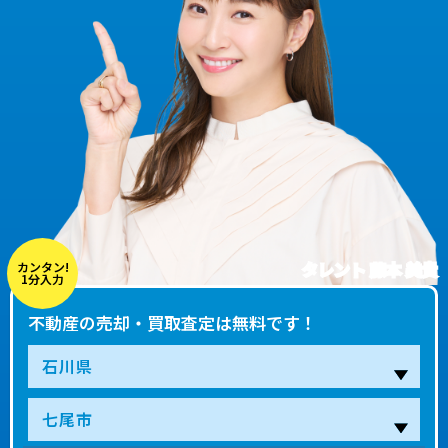
タレント 藤本 美貴
カンタン!
1分入力
不動産の売却・買取査定は無料です！