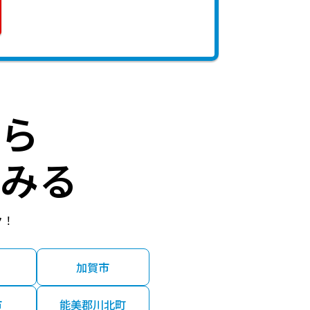
ら
みる
ク！
加賀市
市
能美郡川北町