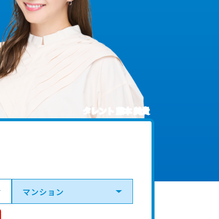
タレント 藤本 美貴