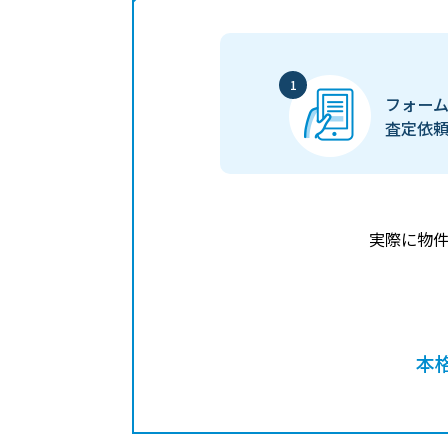
フォー
査定依
実際に物
本