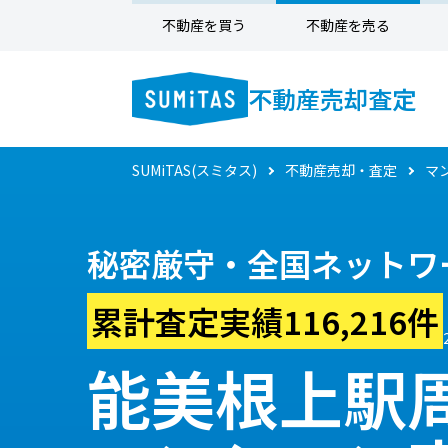
不動産を買う
不動産を売る
不動産売却査定
SUMiTAS(スミタス)
不動産売却・査定
マ
秘密厳守・全国ネットワ
累計査定実績116,216件
能美根上駅