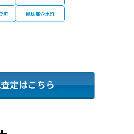
登町
鳳珠郡穴水町
地査定はこちら