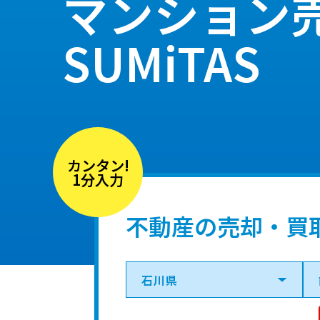
マンション
SUMiTAS
カンタン!
1分入力
不動産の売却・買