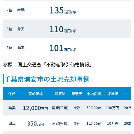
135
7位
舞浜
万円/坪
110
8位
弁天
万円/坪
101
9位
猫実
万円/坪
参照：国土交通省「不動産取引価格情報」
千葉県浦安市の土地売却事例
住所
売却価格
最寄駅
駅徒歩
土地面積
坪単価
12,000
猫実
浦安(千葉)
9分
300.00㎡
130万円
202
万円
350
堀江
浦安(千葉)
9分
120.00㎡
10万円
202
万円