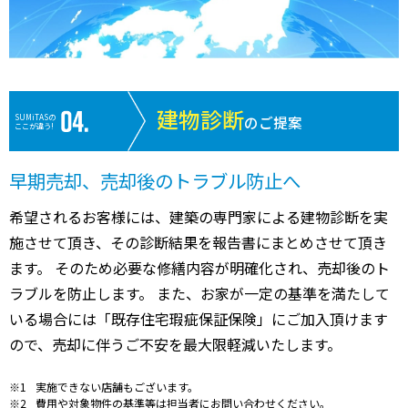
6,100
高洲
新浦安
30分
230.00㎡
87万円
202
万円
560
猫実
浦安(千葉)
16分
35.00㎡
55万円
202
万円
建物診断
4,100
SUMiTASの
のご提案
猫実
浦安(千葉)
14分
100.00㎡
140万円
202
万円
ここが違う!
早期売却、売却後のトラブル防止へ
希望されるお客様には、建築の専門家による建物診断を実
施させて頂き、その診断結果を報告書にまとめさせて頂き
ます。 そのため必要な修繕内容が明確化され、売却後のト
ラブルを防止します。 また、お家が一定の基準を満たして
いる場合には「既存住宅瑕疵保証保険」にご加入頂けます
ので、売却に伴うご不安を最大限軽減いたします。
実施できない店舗もございます。
費用や対象物件の基準等は担当者にお問い合わせください。