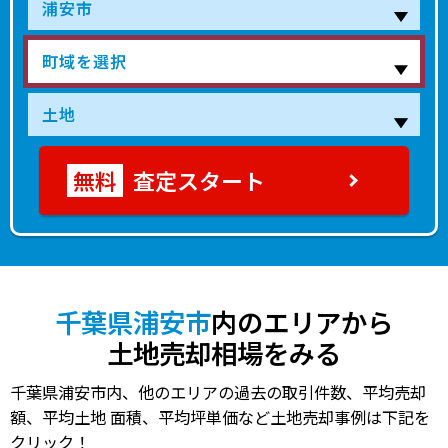
4,800
堀江
浦安(千葉)
11分
95.00㎡
170万円
202
万円
4,500
堀江
浦安(千葉)
14分
60.00㎡
240万円
202
万円
3,000
堀江
浦安(千葉)
6分
125.00㎡
78万円
202
万円
査定スタート
7,800
舞浜
舞浜
9分
170.00㎡
150万円
202
万円
9,700
美浜
新浦安
9分
180.00㎡
180万円
202
万円
4,700
海楽
新浦安
16分
90.00㎡
170万円
202
万円
千葉県浦安市
内のエリアから
土地売却相場をみる
5,600
北栄
浦安(千葉)
12分
100.00㎡
190万円
202
万円
千葉県浦安市内、他のエリアの過去の取引件数、平均売却
2,200
猫実
浦安(千葉)
6分
55.00㎡
130万円
202
万円
額、平均土地 面積、平均坪単価など土地売却事例は下記を
クリック！