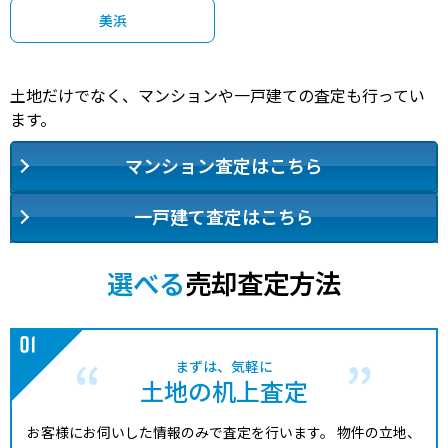
美浜
6,900
今川
新浦安
14分
195.00㎡
120万円
202
万円
4,600
今川
新浦安
14分
130.00㎡
120万円
202
万円
土地だけでなく、マンションや一戸建ての査定も行ってい
ます。
7,500
富岡
新浦安
21分
165.00㎡
150万円
202
万円
マンション査定はこちら
4,100
東野
新浦安
24分
70.00㎡
190万円
202
万円
一戸建て査定はこちら
7,400
弁天
新浦安
25分
175.00㎡
140万円
202
万円
選べる
売却査定方法
3,900
堀江
浦安(千葉)
8分
60.00㎡
220万円
202
万円
4,000
今川
新浦安
14分
75.00㎡
180万円
202
万円
まずは、気軽に
土地の机上査定
18,000
海楽
浦安(千葉)
18分
380.00㎡
160万円
202
万円
お客様にお伺いした情報のみで査定を行います。
物件の立地、
9,800
海楽
新浦安
19分
185.00㎡
180万円
202
万円