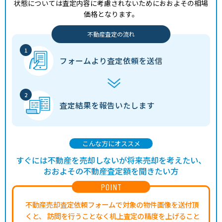
状態については査定内容に考慮されないためにおおよその相場
価格となります。
6,000
当代島
浦安(千葉)
4分
55.00㎡
360万円
202
万円
不動産査定の流れ
970
当代島
浦安(千葉)
7分
55.00㎡
59万円
202
万円
フォームより
査定依頼を送信
1,100
猫実
浦安(千葉)
9分
60.00㎡
61万円
202
万円
4,200
猫実
浦安(千葉)
12分
100.00㎡
140万円
202
万円
査定結果を
報告いたします
9,400
堀江
浦安(千葉)
16分
230.00㎡
140万円
202
万円
こんな方にオススメ
12,000
堀江
浦安(千葉)
15分
230.00㎡
170万円
202
万円
すぐには不動産を売却しないが将来売却を考えたい、
おおよその不動産査定額を聞きたい方
7,900
舞浜
舞浜
11分
165.00㎡
160万円
202
万円
POINT
5,100
美浜
新浦安
13分
170.00㎡
100万円
202
万円
不動産売却査定依頼フォームで対象の物件画像を送付頂
くと、
訪問を行うことなく机上査定の精度を上げること