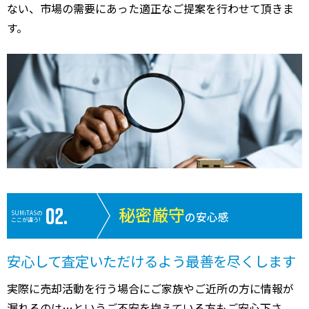
ない、市場の需要にあった適正なご提案を行わせて頂きま
51,000
鉄鋼通り
新浦安
28分
1300.00㎡
130万円
202
万円
す。
23,000
堀江
浦安(千葉)
18分
510.00㎡
150万円
202
万円
13,000
堀江
浦安(千葉)
11分
390.00㎡
110万円
202
万円
7,400
舞浜
舞浜
9分
170.00㎡
140万円
202
万円
14,000
今川
新浦安
16分
310.00㎡
140万円
202
万円
2,700
北栄
浦安(千葉)
10分
65.00㎡
140万円
202
万円
秘密厳守
SUMiTASの
の安心感
ここが違う!
5,900
弁天
舞浜
21分
125.00㎡
160万円
202
万円
安心して査定いただけるよう最善を尽くします
3,400
堀江
浦安(千葉)
21分
95.00㎡
120万円
202
万円
実際に売却活動を行う場合にご家族やご近所の方に情報が
3,600
堀江
浦安(千葉)
13分
100.00㎡
120万円
202
万円
漏れるのは…というご不安を抱えている方もご安心下さ