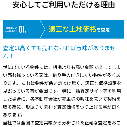
1,500
万円
安心してご利用いただける理由
34,000
東野
新浦安
24分
1300.00㎡
84万円
202
万円
適正な土地価格
4,100
SUMiTASの
を査定
弁天
新浦安
25分
105.00㎡
130万円
202
万円
ここが違う!
6,700
海楽
新浦安
19分
220.00㎡
100万円
202
万円
査定は高くても売れなければ意味がありませ
ん！
1,700
海楽
新浦安
20分
85.00㎡
65万円
202
万円
世に出ている物件には、相場よりも高い金額で出してしま
10
北栄
浦安(千葉)
9分
470.00㎡
0万円
202
い売れ残っている又は、借り手の付きにくい物件が多くあ
万円
ります。 これは物件が悪い訳では無く、適正な価格設定を
3,500
高洲
新浦安
21分
115.00㎡
100万円
202
万円
見誤っている事が要因です。 特に一括査定サイト等を利用
した場合に、各不動産会社が売主様の興味を惹いて契約を
6,000
高洲
新浦安
29分
230.00㎡
87万円
202
万円
取る為に、形振りかまわず査定価格をつり上げる事が良く
あります。
6,800
高洲
新浦安
29分
250.00㎡
92万円
202
万円
当社では全国の査定実績から分析された正確な査定をおこ