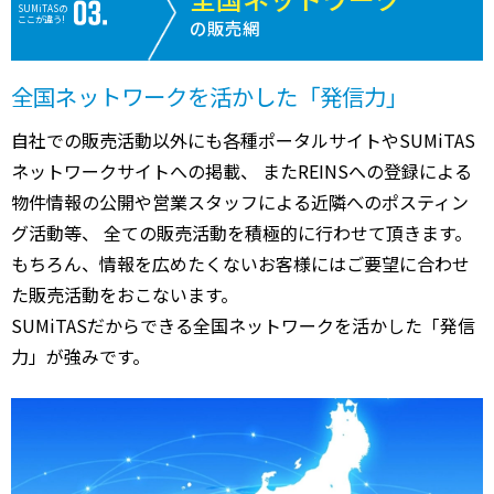
7,700
猫実
浦安(千葉)
3分
145.00㎡
180万円
202
SUMiTASの
万円
ここが違う!
の販売網
14,000
堀江
浦安(千葉)
14分
280.00㎡
170万円
202
万円
全国ネットワークを活かした「発信力」
2,800
堀江
浦安(千葉)
11分
55.00㎡
170万円
202
万円
自社での販売活動以外にも各種ポータルサイトやSUMiTAS
ネットワークサイトへの掲載、 またREINSへの登録による
5,200
入船
新浦安
13分
125.00㎡
130万円
202
万円
物件情報の公開や営業スタッフによる近隣へのポスティン
グ活動等、 全ての販売活動を積極的に行わせて頂きます。
3,400
高洲
新浦安
23分
100.00㎡
110万円
202
万円
もちろん、情報を広めたくないお客様にはご要望に合わせ
2,100
た販売活動をおこないます。
猫実
浦安(千葉)
8分
115.00㎡
61万円
202
万円
SUMiTASだからできる全国ネットワークを活かした「発信
3,100
堀江
浦安(千葉)
6分
175.00㎡
59万円
202
力」が強みです。
万円
4,900
堀江
浦安(千葉)
16分
260.00㎡
63万円
202
万円
5,200
今川
新浦安
20分
160.00㎡
110万円
202
万円