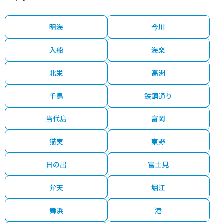
13,000
猫実
浦安(千葉)
5分
320.00㎡
130万円
202
万円
7,700
明海
今川
弁天
新浦安
21分
165.00㎡
150万円
202
万円
入船
海楽
7,600
美浜
新浦安
9分
190.00㎡
130万円
202
万円
北栄
高洲
17,000
富士見
舞浜
23分
510.00㎡
110万円
202
万円
千鳥
鉄鋼通り
6,800
入船
新浦安
14分
170.00㎡
130万円
202
万円
当代島
富岡
4,800
弁天
新浦安
23分
75.00㎡
210万円
202
万円
猫実
東野
7,800
海楽
新浦安
16分
200.00㎡
130万円
202
万円
日の出
富士見
2,000
猫実
浦安(千葉)
3分
70.00㎡
91万円
202
万円
弁天
堀江
6,000
堀江
浦安(千葉)
20分
130.00㎡
150万円
202
舞浜
港
万円