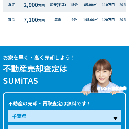
2,900
堀江
浦安(千葉)
15分
85.00㎡
110万円
202
万円
7,100
舞浜
舞浜
9分
195.00㎡
120万円
202
万円
7,900
今川
新浦安
16分
165.00㎡
160万円
202
万円
4,500
弁天
新浦安
30分
185.00㎡
80万円
202
万円
お家を早く・高く売却しよう！
3,900
堀江
浦安(千葉)
13分
50.00㎡
240万円
202
不動産売却査定は
万円
SUMiTAS
7,500
堀江
浦安(千葉)
11分
125.00㎡
200万円
202
万円
タレント 藤本 美貴
12,000
今川
新浦安
16分
270.00㎡
150万円
202
万円
不動産の売却・買取査定は無料です！
16,000
海楽
新浦安
15分
370.00㎡
140万円
202
万円
16,000
猫実
浦安(千葉)
16分
350.00㎡
150万円
202
万円