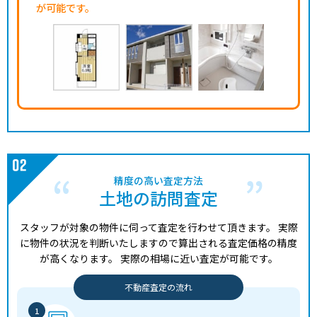
6,400
が可能です。
美浜
新浦安
11分
165.00㎡
130万円
202
万円
4,500
海楽
新浦安
16分
95.00㎡
150万円
202
万円
3,900
北栄
浦安(千葉)
11分
40.00㎡
320万円
202
万円
5,900
北栄
浦安(千葉)
11分
155.00㎡
130万円
202
万円
8,000
北栄
浦安(千葉)
11分
130.00㎡
200万円
202
万円
精度の高い査定方法
7,500
土地の訪問査定
富岡
新浦安
19分
175.00㎡
140万円
202
万円
3,700
スタッフが対象の物件に伺って査定を行わせて頂きます。
実際
堀江
浦安(千葉)
12分
90.00㎡
140万円
202
万円
に物件の状況を判断いたしますので算出される査定価格の精度
が高くなります。
実際の相場に近い査定が可能です。
1,600
堀江
浦安(千葉)
14分
75.00㎡
70万円
202
万円
不動産査定の流れ
4,400
今川
新浦安
18分
85.00㎡
170万円
202
万円