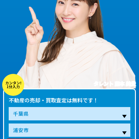
タレント 藤本 美貴
カンタン!
1分入力
不動産の売却・買取査定は無料です！