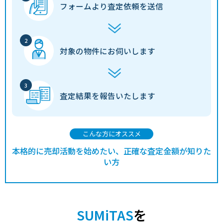
フォームより
査定依頼を送信
7,000
美浜
新浦安
13分
170.00㎡
140万円
202
万円
2,300
富士見
舞浜
23分
70.00㎡
110万円
202
万円
対象の物件に
お伺いします
8,000
富岡
新浦安
21分
155.00㎡
170万円
202
万円
1,100
猫実
浦安(千葉)
10分
80.00㎡
45万円
202
査定結果を
報告いたします
万円
9,100
富士見
浦安(千葉)
23分
210.00㎡
150万円
202
万円
こんな方にオススメ
8,500
富士見
舞浜
25分
200.00㎡
140万円
202
万円
本格的に売却活動を始めたい、正確な査定金額が知りた
い方
6,200
今川
新浦安
21分
190.00㎡
110万円
202
万円
12,000
北栄
浦安(千葉)
15分
250.00㎡
160万円
202
万円
SUMiTAS
を
北栄
浦安(千葉)
6分
45.00㎡
110万円
202