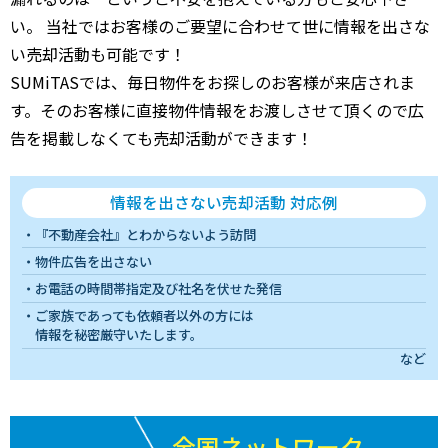
い。 当社ではお客様のご要望に合わせて世に情報を出さな
7,300
舞浜
舞浜
9分
170.00㎡
140万円
202
万円
い売却活動も可能です！
SUMiTASでは、毎日物件をお探しのお客様が来店されま
570
猫実
浦安(千葉)
9分
35.00㎡
51万円
202
万円
す。そのお客様に直接物件情報をお渡しさせて頂くので広
告を掲載しなくても売却活動ができます！
5,000
美浜
新浦安
14分
165.00㎡
100万円
202
万円
19,000
北栄
浦安(千葉)
3分
240.00㎡
250万円
202
万円
情報を出さない売却活動 対応例
『不動産会社』とわからないよう訪問
4,700
北栄
浦安(千葉)
9分
70.00㎡
220万円
202
万円
物件広告を出さない
お電話の時間帯指定及び社名を伏せた発信
500
当代島
浦安(千葉)
7分
40.00㎡
40万円
202
万円
ご家族であっても依頼者以外の方には
情報を秘密厳守いたします。
3,600
当代島
浦安(千葉)
5分
95.00㎡
130万円
202
万円
など
160
当代島
浦安(千葉)
4分
30.00㎡
17万円
202
万円
全国ネットワーク