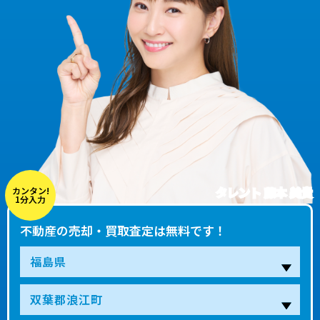
タレント 藤本 美貴
カンタン!
1分入力
不動産の売却・買取査定は無料です！