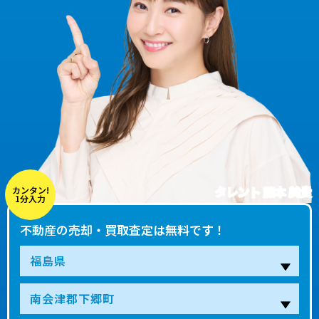
タレント 藤本 美貴
カンタン!
1分入力
不動産の売却・買取査定は無料です！