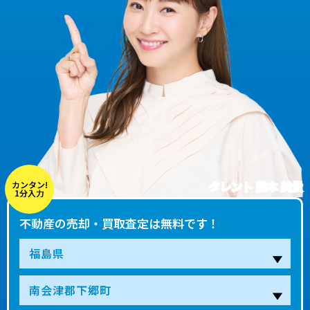
タレント 藤本 美貴
カンタン!
1分入力
不動産の売却・買取査定は無料です！