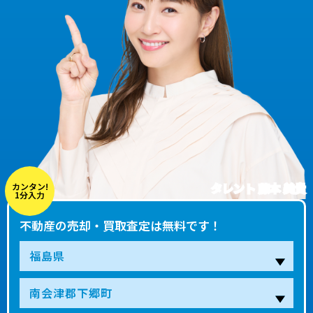
タレント 藤本 美貴
カンタン!
1分入力
不動産の売却・買取査定は無料です！