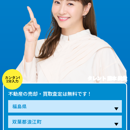
タレント 藤本 美貴
カンタン!
1分入力
不動産の売却・買取査定は無料です！