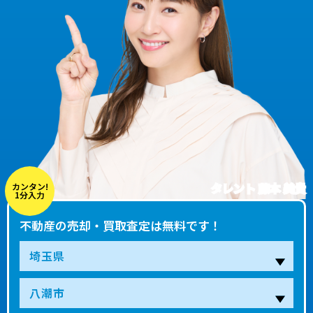
タレント 藤本 美貴
カンタン!
1分入力
不動産の売却・買取査定は無料です！