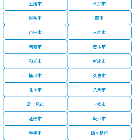
上尾市
草加市
越谷市
蕨市
戸田市
入間市
朝霞市
志木市
和光市
新座市
桶川市
久喜市
北本市
八潮市
富士見市
三郷市
蓮田市
坂戸市
幸手市
鶴ヶ島市