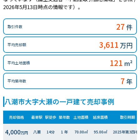
2026年5月13日時点の情報です）。
27
件
取引件数
3,611
万円
平均売却額
121
m²
平均土地面積
7
年
平均築年数
八潮市大字大瀬の一戸建て売却事例
売却価格
最寄駅
駅徒歩
築年数
土地面積
延床面積
取引時期
4,000
八潮
14分
1 年
70.00㎡
95.00㎡
2025年第3四半
万円