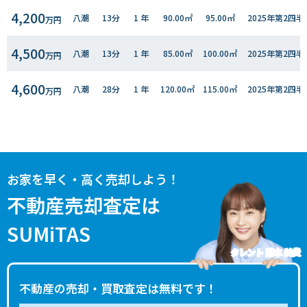
4,200
八潮
13分
1 年
90.00㎡
95.00㎡
2025年第2四半
万円
4,500
八潮
13分
1 年
85.00㎡
100.00㎡
2025年第2四半
万円
4,600
八潮
28分
1 年
120.00㎡
115.00㎡
2025年第2四半
万円
3,100
八潮
25分
2 年
120.00㎡
100.00㎡
2025年第1四半
万円
4,900
八潮
29分
1 年
150.00㎡
110.00㎡
2024年第4四半
万円
お家を早く・高く売却しよう！
3,400
八潮
26分
2 年
115.00㎡
100.00㎡
2024年第3四半
不動産売却査定は
万円
SUMiTAS
2,700
八潮
20分
9 年
115.00㎡
100.00㎡
2024年第2四半
万円
タレント 藤本 美貴
4,300
八潮
13分
2 年
80.00㎡
95.00㎡
2024年第1四半
万円
不動産の売却・買取査定は無料です！
3,500
八潮
30分
2 年
120.00㎡
100.00㎡
2024年第1四半
万円