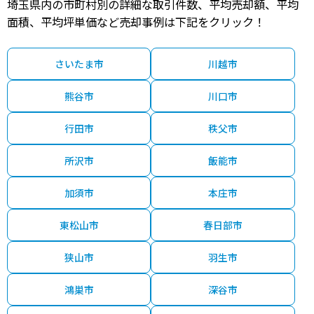
埼玉県内の市町村別の詳細な取引件数、平均売却額、平均
4,400
八潮
13分
5 年
105.00㎡
100.00㎡
2022年第１四半
万円
面積、平均坪単価など売却事例は下記をクリック！
4,500
八潮
13分
5 年
155.00㎡
105.00㎡
2021年第３四半
万円
さいたま市
川越市
5,600
八潮
15分
9 年
155.00㎡
100.00㎡
2021年第２四半
万円
熊谷市
川口市
2,500
八潮
15分
6 年
65.00㎡
80.00㎡
2021年第１四半
万円
行田市
秩父市
2,200
八潮
23分
6 年
110.00㎡
90.00㎡
2020年第４四半
万円
所沢市
飯能市
2,600
加須市
本庄市
八潮
23分
6 年
130.00㎡
100.00㎡
2020年第４四半
万円
東松山市
春日部市
2,500
八潮
15分
6 年
75.00㎡
80.00㎡
2020年第３四半
万円
狭山市
羽生市
2,100
八潮
13分
23 年
100.00㎡
90.00㎡
2020年第３四半
万円
鴻巣市
深谷市
3,300
八潮
19分
6 年
190.00㎡
105.00㎡
2020年第３四半
万円