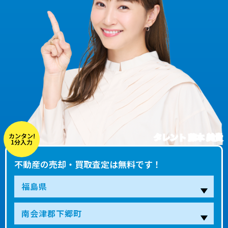
タレント 藤本 美貴
カンタン!
1分入力
不動産の売却・買取査定は無料です！