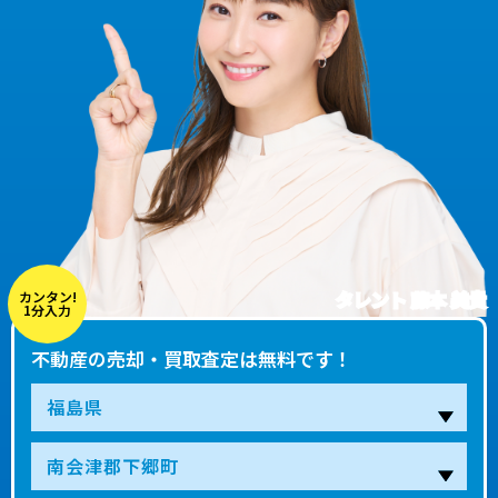
タレント 藤本 美貴
カンタン!
1分入力
不動産の売却・買取査定は無料です！