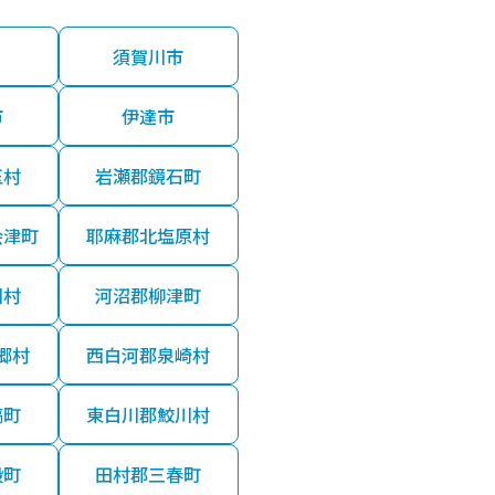
須賀川市
市
伊達市
玉村
岩瀬郡鏡石町
会津町
耶麻郡北塩原村
川村
河沼郡柳津町
郷村
西白河郡泉崎村
塙町
東白川郡鮫川村
殿町
田村郡三春町