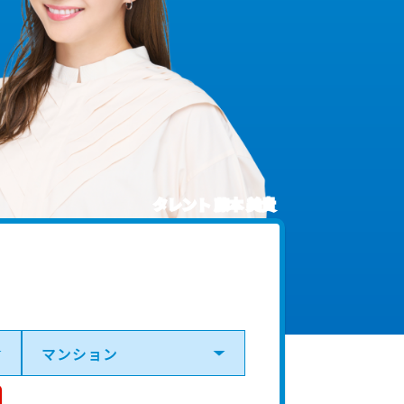
タレント 藤本 美貴