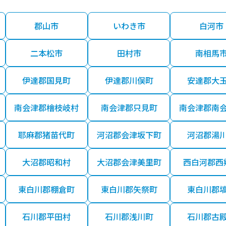
郡山市
いわき市
白河市
二本松市
田村市
南相馬
伊達郡国見町
伊達郡川俣町
安達郡大
南会津郡檜枝岐村
南会津郡只見町
南会津郡南
耶麻郡猪苗代町
河沼郡会津坂下町
河沼郡湯
大沼郡昭和村
大沼郡会津美里町
西白河郡西
東白川郡棚倉町
東白川郡矢祭町
東白川郡
石川郡平田村
石川郡浅川町
石川郡古