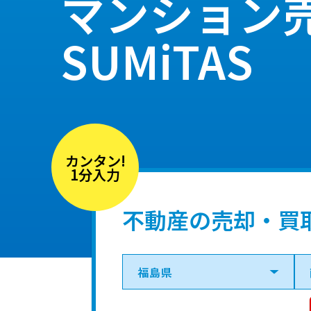
マンション
SUMiTAS
カンタン!
1分入力
不動産の売却・買