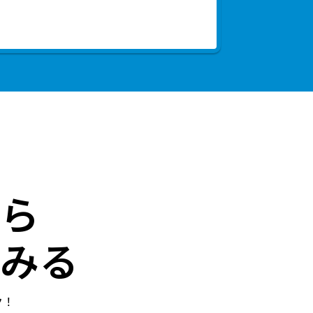
ら
みる
ク！