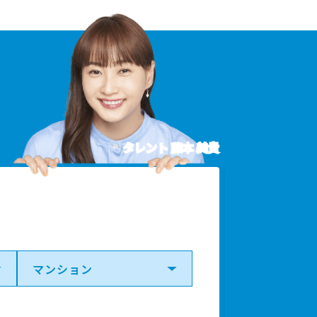
タレント 藤本 美貴