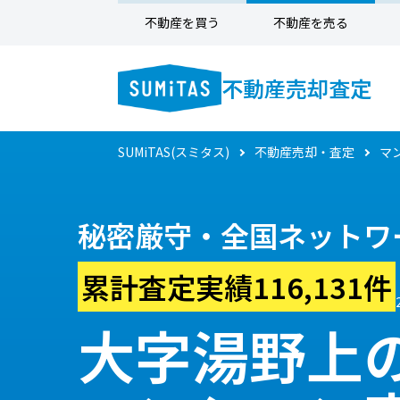
不動産を買う
不動産を売る
不動産売却査定
SUMiTAS(スミタス)
不動産売却・査定
マ
秘密厳守・全国ネットワ
累計査定実績116,131件
大字湯野上