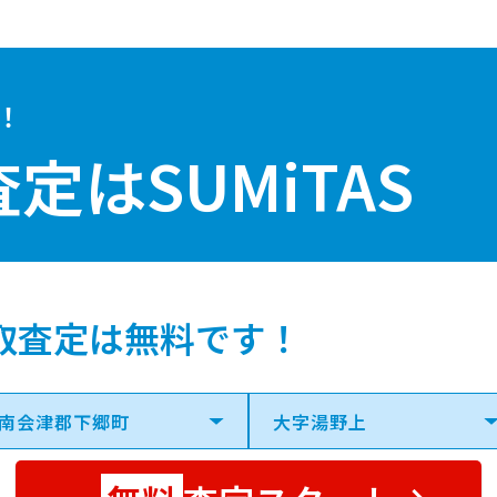
！
査定は
SUMiTAS
取査定は無料です！