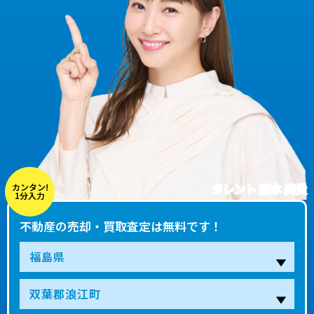
タレント 藤本 美貴
カンタン!
1分入力
不動産の売却・買取査定は無料です！