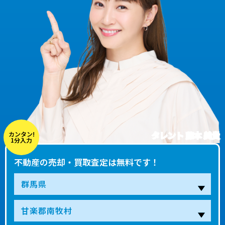
タレント 藤本 美貴
カンタン!
1分入力
不動産の売却・買取査定は無料です！