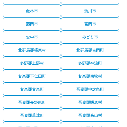
館林市
渋川市
藤岡市
富岡市
安中市
みどり市
北群馬郡榛東村
北群馬郡吉岡町
多野郡上野村
多野郡神流町
甘楽郡下仁田町
甘楽郡南牧村
甘楽郡甘楽町
吾妻郡中之条町
吾妻郡長野原町
吾妻郡嬬恋村
吾妻郡草津町
吾妻郡高山村