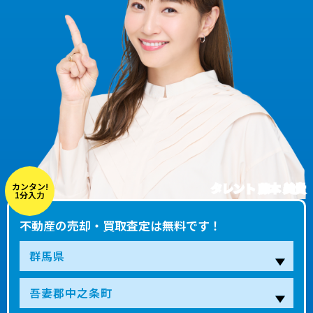
タレント 藤本 美貴
カンタン!
1分入力
不動産の売却・買取査定は無料です！