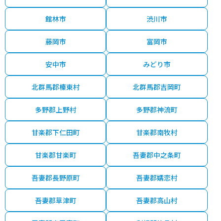
館林市
渋川市
藤岡市
富岡市
安中市
みどり市
北群馬郡榛東村
北群馬郡吉岡町
多野郡上野村
多野郡神流町
甘楽郡下仁田町
甘楽郡南牧村
甘楽郡甘楽町
吾妻郡中之条町
吾妻郡長野原町
吾妻郡嬬恋村
吾妻郡草津町
吾妻郡高山村