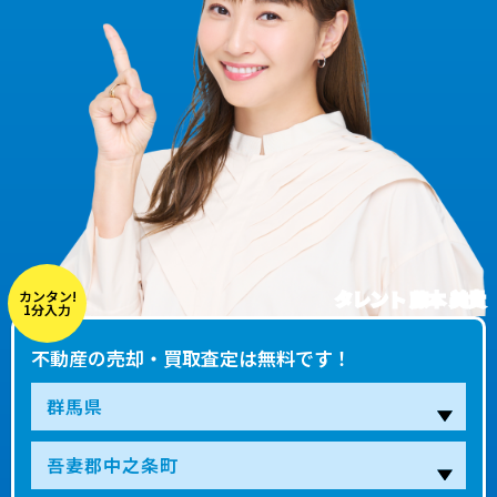
タレント 藤本 美貴
カンタン!
1分入力
不動産の売却・買取査定は無料です！