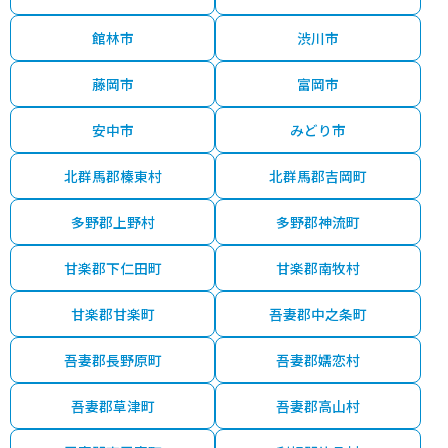
館林市
渋川市
藤岡市
富岡市
安中市
みどり市
北群馬郡榛東村
北群馬郡吉岡町
多野郡上野村
多野郡神流町
甘楽郡下仁田町
甘楽郡南牧村
甘楽郡甘楽町
吾妻郡中之条町
吾妻郡長野原町
吾妻郡嬬恋村
吾妻郡草津町
吾妻郡高山村