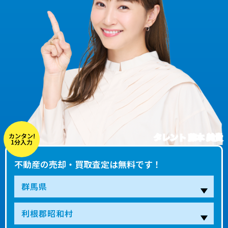
タレント 藤本 美貴
カンタン!
1分入力
不動産の売却・買取査定は無料です！