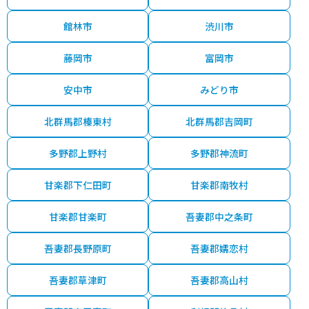
館林市
渋川市
藤岡市
富岡市
安中市
みどり市
北群馬郡榛東村
北群馬郡吉岡町
多野郡上野村
多野郡神流町
甘楽郡下仁田町
甘楽郡南牧村
甘楽郡甘楽町
吾妻郡中之条町
吾妻郡長野原町
吾妻郡嬬恋村
吾妻郡草津町
吾妻郡高山村