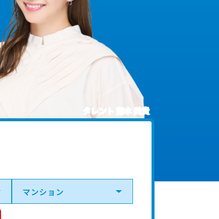
タレント 藤本 美貴