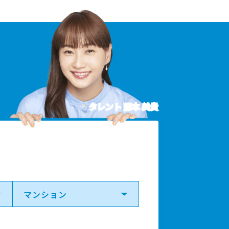
タレント 藤本 美貴