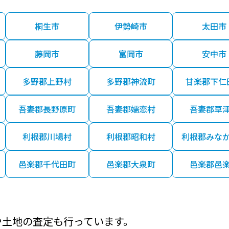
桐生市
伊勢崎市
太田市
藤岡市
富岡市
安中市
多野郡上野村
多野郡神流町
甘楽郡下仁
吾妻郡長野原町
吾妻郡嬬恋村
吾妻郡草
利根郡川場村
利根郡昭和村
利根郡みな
邑楽郡千代田町
邑楽郡大泉町
邑楽郡邑
や土地の査定も行っています。