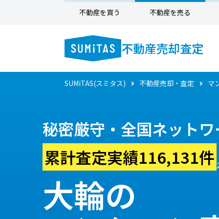
不動産を買う
不動産を売る
不動産売却査定
SUMiTAS(スミタス)
不動産売却・査定
マ
秘密厳守・全国ネットワ
累計査定実績116,131件
大輪の