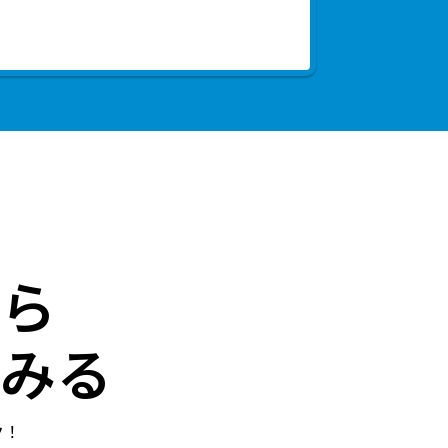
ら
みる
ク！