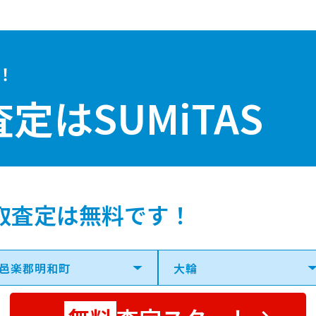
！
査定は
SUMiTAS
取査定は無料です！