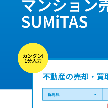
マンション
SUMiTAS
カンタン!
1分入力
不動産の売却・買