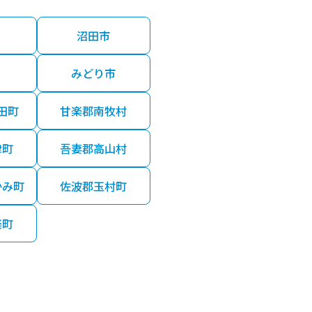
沼田市
みどり市
田町
甘楽郡南牧村
津町
吾妻郡高山村
かみ町
佐波郡玉村町
楽町