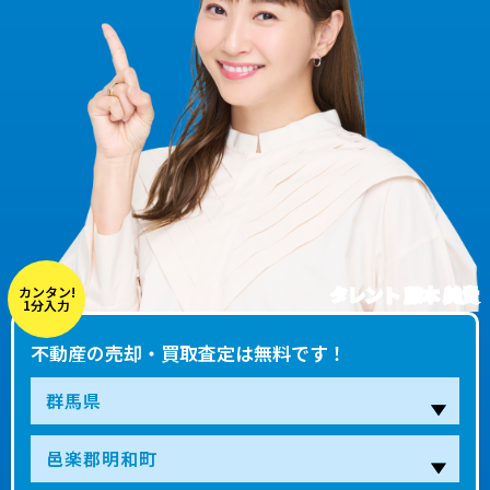
タレント 藤本 美貴
カンタン!
1分入力
不動産の売却・買取査定は無料です！