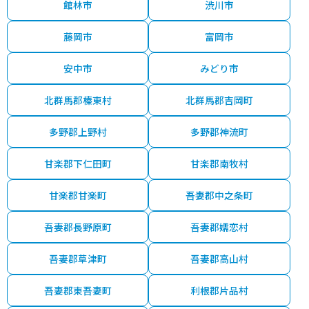
館林市
渋川市
藤岡市
富岡市
安中市
みどり市
北群馬郡榛東村
北群馬郡吉岡町
多野郡上野村
多野郡神流町
甘楽郡下仁田町
甘楽郡南牧村
甘楽郡甘楽町
吾妻郡中之条町
吾妻郡長野原町
吾妻郡嬬恋村
吾妻郡草津町
吾妻郡高山村
吾妻郡東吾妻町
利根郡片品村