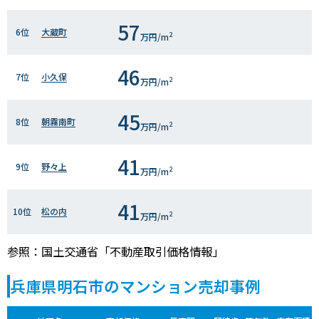
57
6位
大蔵町
2
万円/m
46
7位
小久保
2
万円/m
45
8位
朝霧南町
2
万円/m
41
9位
野々上
2
万円/m
41
10位
松の内
2
万円/m
参照：国土交通省「不動産取引価格情報」
兵庫県明石市のマンション売却事例