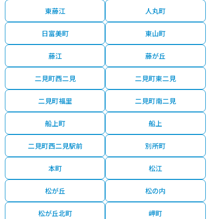
東藤江
人丸町
3,600
朝霧南町
朝霧
5分
21 年
80㎡
万円
日富美町
東山町
2,300
-
土山
4分
18 年
75㎡
万円
藤江
藤が丘
800
-
土山
9分
30 年
60㎡
万円
二見町西二見
二見町東二見
1,500
-
土山
10分
24 年
75㎡
万円
二見町福里
二見町南二見
1,200
-
江井ケ島
10分
31 年
55㎡
万円
船上町
船上
800
-
江井ケ島
5分
31 年
60㎡
二見町西二見駅前
別所町
万円
1,400
本町
松江
-
大久保(兵庫)
14分
40 年
70㎡
万円
松が丘
松の内
1,600
-
大久保(兵庫)
10分
32 年
55㎡
万円
松が丘北町
岬町