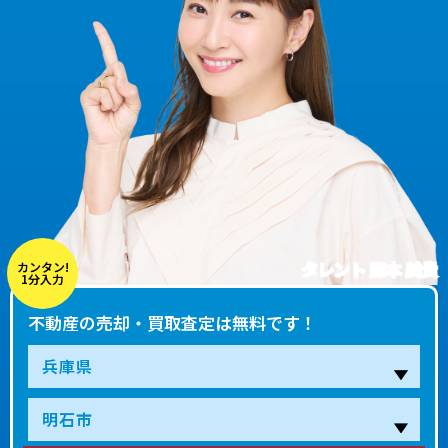
タレント 藤本 美貴
カンタン!
1分入力
不動産の売却・買取査定は無料です！