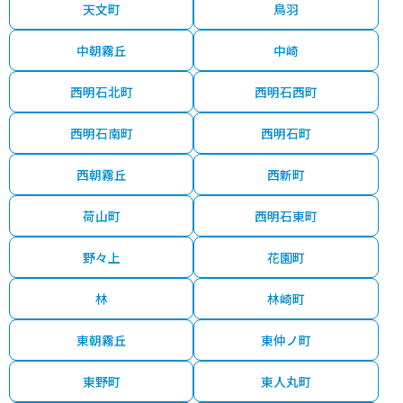
天文町
鳥羽
1,400
硯町
西新町
3分
52 年
60㎡
万円
中朝霧丘
中崎
3,500
西明石南町
西明石
3分
5 年
65㎡
万円
西明石北町
西明石西町
2,100
野々上
西明石
6分
26 年
55㎡
万円
西明石南町
西明石町
5,000
東仲ノ町
明石
6分
25 年
70㎡
万円
西朝霧丘
西新町
3,500
松の内
西明石
5分
20 年
65㎡
万円
荷山町
西明石東町
2,800
山下町
明石
4分
28 年
80㎡
万円
野々上
花園町
650
北朝霧丘
朝霧
26分
39 年
75㎡
万円
林
林崎町
500
東朝霧丘
東仲ノ町
北朝霧丘
大蔵谷
21分
37 年
80㎡
万円
東野町
東人丸町
2,500
大久保町ゆりのき通
大久保(兵庫)
3分
28 年
85㎡
万円