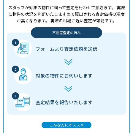
690
-
山陽魚住
8分
30 年
55㎡
万円
スタッフが対象の物件に伺って査定を行わせて頂きます。
実際
に物件の状況を判断いたしますので算出される査定価格の精度
700
-
江井ケ島
11分
29 年
60㎡
万円
が高くなります。
実際の相場に近い査定が可能です。
2,000
不動産査定の流れ
-
江井ケ島
6分
32 年
90㎡
万円
850
フォームより
査定依頼を送信
-
江井ケ島
11分
29 年
70㎡
万円
1,600
-
大久保(兵庫)
25分
35 年
105㎡
万円
対象の物件に
お伺いします
1,900
-
大久保(兵庫)
11分
30 年
60㎡
万円
査定結果を
報告いたします
こんな方にオススメ