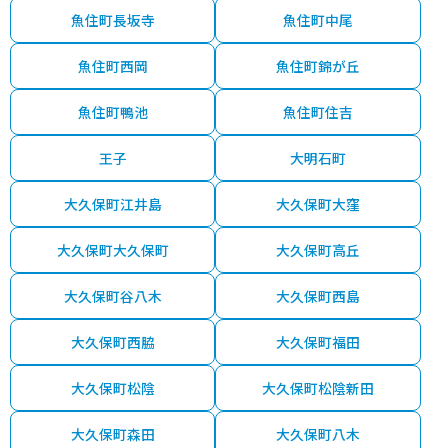
5,500
桜町
明石
3分
5 年
65㎡
万円
魚住町長坂寺
魚住町中尾
1,600
中崎
人丸前
7分
46 年
70㎡
万円
魚住町西岡
魚住町錦が丘
1,500
西明石西町
西明石
6分
37 年
60㎡
魚住町鴨池
魚住町住吉
万円
王子
大明石町
270
西新町
西新町
8分
39 年
25㎡
万円
大久保町江井島
大久保町大窪
770
西新町
西新町
2分
35 年
40㎡
万円
大久保町大久保町
大久保町高丘
1,400
本町
明石
4分
29 年
55㎡
万円
大久保町谷八木
大久保町西島
1,500
松の内
西明石
5分
29 年
60㎡
万円
大久保町西脇
大久保町福田
2,000
松の内
西明石
7分
37 年
55㎡
万円
大久保町松陰
大久保町松陰新田
980
松の内
西明石
8分
37 年
55㎡
万円
大久保町森田
大久保町八木