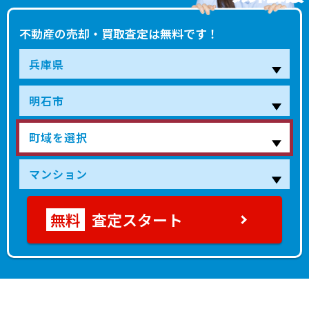
4,000
大蔵町
大蔵谷
4分
6 年
70㎡
万円
不動産の売却・買取査定は無料です！
5,900
本町
明石
6分
2 年
60㎡
万円
700
-
魚住
10分
32 年
55㎡
万円
1,900
-
土山
4分
15 年
65㎡
万円
120
-
東二見
9分
47 年
70㎡
万円
1,500
-
江井ケ島
9分
31 年
70㎡
万円
査定スタート
420
-
西江井ケ島
5分
35 年
60㎡
万円
930
-
藤江
24分
32 年
55㎡
万円
1,200
-
土山
5分
46 年
70㎡
万円