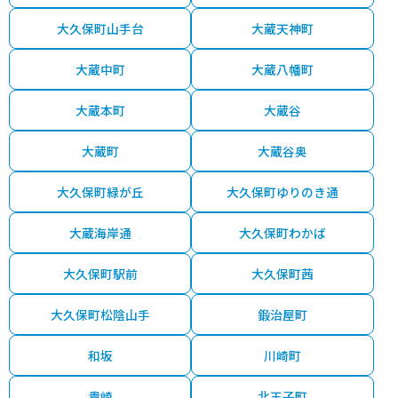
3,000
大久保町ゆりのき通
大久保(兵庫)
6分
28 年
75㎡
万円
大久保町山手台
大蔵天神町
3,700
大蔵中町
大蔵八幡町
大久保町ゆりのき通
大久保(兵庫)
15分
25 年
85㎡
万円
大蔵本町
大蔵谷
1,400
-
魚住
5分
39 年
70㎡
万円
大蔵町
大蔵谷奥
1,200
-
土山
15分
32 年
70㎡
万円
大久保町緑が丘
大久保町ゆりのき通
1,100
-
東二見
11分
36 年
75㎡
万円
大蔵海岸通
大久保町わかば
1,200
-
江井ケ島
10分
31 年
65㎡
万円
大久保町駅前
大久保町茜
2,500
-
大久保(兵庫)
24分
35 年
105㎡
万円
大久保町松陰山手
鍛治屋町
4,600
-
大久保(兵庫)
3分
2 年
60㎡
万円
和坂
川崎町
480
-
土山
13分
29 年
65㎡
貴崎
北王子町
万円