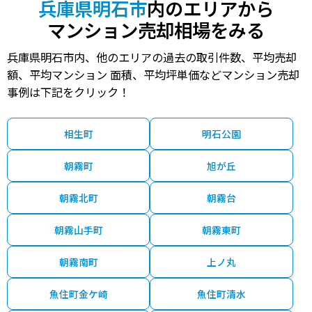
兵庫県明石市
内のエリアから
マンション売却相場をみる
900
-
東二見
13分
30 年
60㎡
万円
兵庫県明石市内、他のエリアの過去の取引件数、平均売却
1,800
大久保町高丘
大久保(兵庫)
25分
25 年
60㎡
万円
額、平均マンション 面積、平均坪単価などマンション売却
事例は下記をクリック！
2,000
大蔵天神町
人丸前
6分
49 年
130㎡
万円
1,700
相生町
明石公園
大蔵八幡町
朝霧
5分
52 年
60㎡
万円
朝霧町
旭が丘
2,000
大蔵八幡町
大蔵谷
5分
24 年
65㎡
万円
朝霧北町
朝霧台
2,400
大蔵八幡町
大蔵谷
5分
18 年
70㎡
万円
朝霧山手町
朝霧東町
3,600
小久保
西明石
12分
13 年
70㎡
万円
朝霧南町
上ノ丸
2,300
小久保
西明石
11分
- 年
55㎡
万円
魚住町金ケ崎
魚住町清水