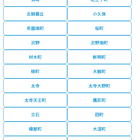
1,300
北朝霧丘
小久保
-
東二見
10分
37 年
70㎡
万円
茶園場町
桜町
600
-
東二見
7分
29 年
75㎡
万円
沢野
沢野南町
3,200
大明石町
明石
4分
28 年
65㎡
万円
材木町
新明町
2,600
大久保町福田
大久保(兵庫)
7分
30 年
70㎡
万円
硯町
大観町
460
大蔵八幡町
朝霧
5分
52 年
70㎡
万円
太寺
太寺大野町
3,100
鍛治屋町
明石
6分
2 年
40㎡
万円
太寺天王町
鷹匠町
3,100
鍛治屋町
明石
6分
2 年
40㎡
万円
立石
田町
850
硯町
西新町
3分
52 年
55㎡
樽屋町
大道町
万円