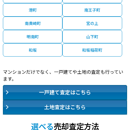
1,300
-
西江井ケ島
5分
35 年
60㎡
万円
港町
南王子町
1,300
-
土山
2分
38 年
60㎡
万円
南貴崎町
宮の上
1,300
-
東二見
7分
35 年
85㎡
万円
明南町
山下町
1,100
大明石町
明石
9分
46 年
65㎡
万円
和坂
和坂稲荷町
620
大蔵八幡町
朝霧
5分
52 年
60㎡
万円
マンションだけでなく、一戸建てや土地の査定も行ってい
1,500
茶園場町
明石
15分
45 年
65㎡
万円
ます。
1,700
一戸建て査定はこちら
硯町
西新町
6分
46 年
60㎡
万円
3,800
土地査定はこちら
中崎
明石
8分
11 年
70㎡
万円
1,600
西新町
西新町
4分
47 年
65㎡
万円
選べる
売却査定方法