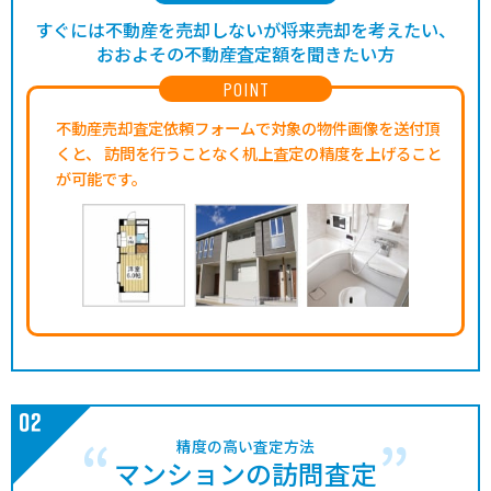
すぐには不動産を売却しないが将来売却を考えたい、
2,700
大久保町ゆりのき通
大久保(兵庫)
4分
27 年
75㎡
万円
おおよその不動産査定額を聞きたい方
POINT
2,800
大久保町駅前
大久保(兵庫)
4分
18 年
65㎡
万円
不動産売却査定依頼フォームで対象の物件画像を送付頂
くと、
訪問を行うことなく机上査定の精度を上げること
810
-
魚住
13分
29 年
60㎡
万円
が可能です。
1,300
-
大久保
13分
46 年
65㎡
万円
1,700
-
大久保
7分
36 年
70㎡
万円
4,500
桜町
明石
8分
17 年
70㎡
万円
1,400
西明石北町
西明石
7分
42 年
60㎡
万円
6,800
東仲ノ町
明石
4分
25 年
105㎡
精度の高い査定方法
万円
マンションの訪問査定