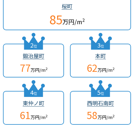
桜町
85
2
万円/m
2
3
位
位
鍛治屋町
本町
77
62
2
2
万円/m
万円/m
4
5
位
位
東仲ノ町
西明石南町
61
58
2
2
万円/m
万円/m