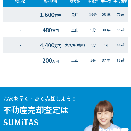
地区名
売却価格
最寄駅
駅徒歩
築年数
専有面積
1,600
-
魚住
10分
23 年
70㎡
万円
480
-
土山
9分
30 年
55㎡
万円
4,400
-
大久保(兵庫)
3分
2 年
60㎡
万円
200
-
土山
5分
37 年
65㎡
万円
1,100
-
東二見
10分
37 年
60㎡
万円
350
-
東二見
3分
35 年
35㎡
万円
お家を早く・高く売却しよう！
1,500
大明石町
明石
6分
45 年
65㎡
不動産売却査定は
万円
SUMiTAS
2,800
大蔵八幡町
大蔵谷
5分
24 年
70㎡
万円
タレント 藤本 美貴