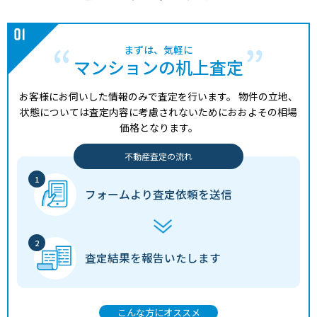
4,000
西新町
西新町
1分
8 年
70㎡
万円
まずは、気軽に
1,200
野々上
西明石
6分
29 年
55㎡
万円
マンションの机上査定
1,200
野々上
西明石
6分
29 年
55㎡
万円
お客様にお伺いした情報のみで査定を行います。
物件の立地、
状態については査定内容に考慮されないためにおおよその相場
2,500
東仲ノ町
明石
4分
18 年
60㎡
価格となります。
万円
不動産査定の流れ
1,700
東野町
朝霧
15分
36 年
80㎡
万円
フォームより
査定依頼を送信
970
藤江
藤江
4分
27 年
55㎡
万円
300
魚住町住吉
山陽魚住
30分
35 年
15㎡
万円
査定結果を
報告いたします
1,100
北朝霧丘
朝霧
26分
39 年
85㎡
万円
2,900
大久保町ゆりのき通
大久保(兵庫)
3分
29 年
75㎡
こんな方にオススメ
万円