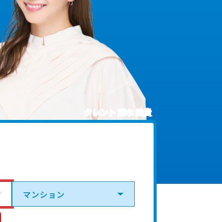
タレント 藤本 美貴