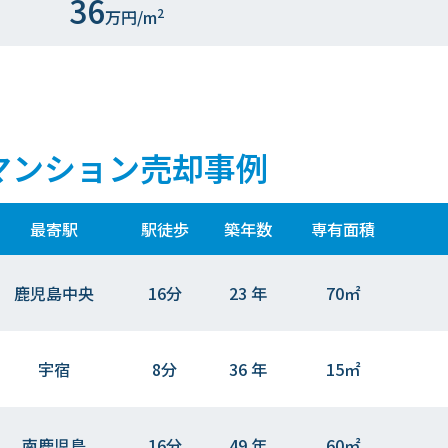
36
2
万円/m
マンション売却事例
最寄駅
駅徒歩
築年数
専有面積
鹿児島中央
16分
23 年
70㎡
宇宿
8分
36 年
15㎡
南鹿児島
16分
49 年
60㎡