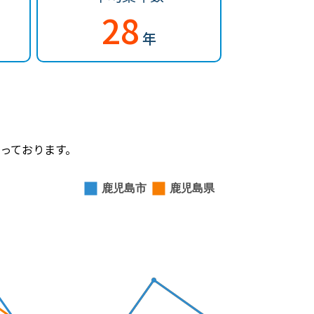
28
年
っております。