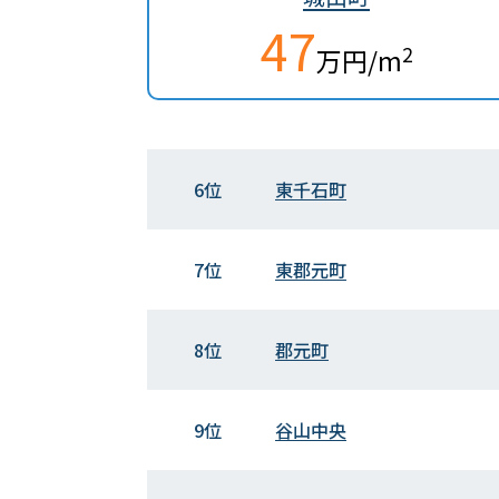
47
2
万円/m
6位
東千石町
7位
東郡元町
8位
郡元町
9位
谷山中央