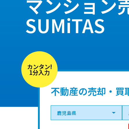
マンション
SUMiTAS
カンタン!
1分入力
不動産の売却・買