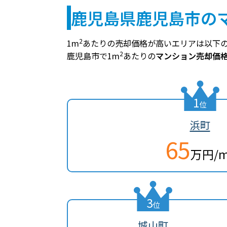
鹿児島県鹿児島市の
2
1m
あたりの売却価格が高いエリアは以下
2
鹿児島市で1m
あたりの
マンション売却価
1
位
浜町
65
万円/
3
位
城山町