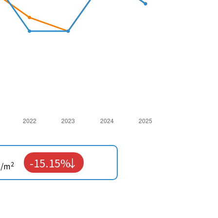
-15.15%
2
/m