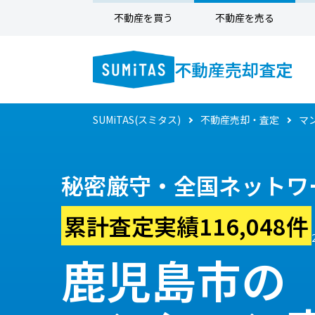
不動産を買う
不動産を売る
不動産売却査定
SUMiTAS(スミタス)
不動産売却・査定
マ
秘密厳守・全国ネットワ
累計査定実績116,048件
鹿児島市の