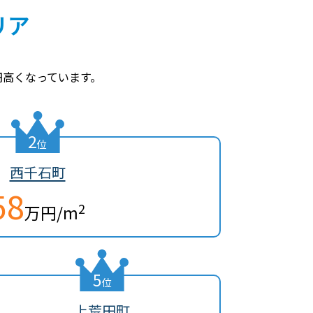
リア
円高くなっています。
2
位
西千石町
58
2
万円/m
5
位
上荒田町