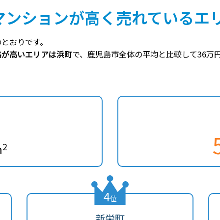
マンションが高く売れているエ
のとおりです。
格が高いエリアは浜町
で、鹿児島市全体の平均と比較して36万
2
m
4
位
新栄町