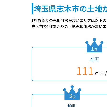
埼玉県志木市の土地
1坪あたりの売却価格が高いエリアは以下の
志木市で1坪あたりの
土地売却価格が高いエ
1
位
本町
111
万円
3
位
柏町