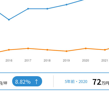
72
8.82%
5年前・2020
円/坪
万円