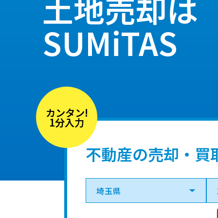
土地売却は
SUMiTAS
カンタン!
1分入力
不動産の売却・買