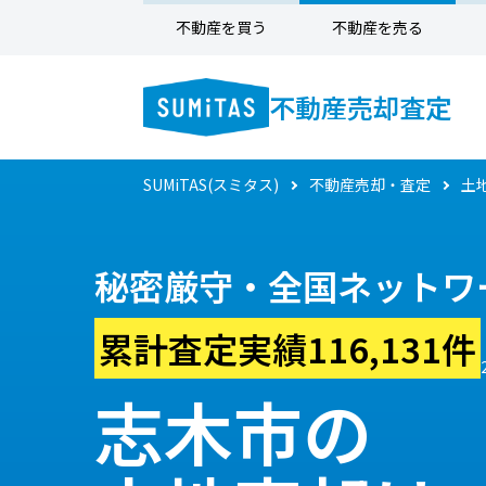
不動産を買う
不動産を売る
不動産売却査定
SUMiTAS(スミタス)
不動産売却・査定
土
秘密厳守・全国ネットワ
累計査定実績116,131件
志木市の