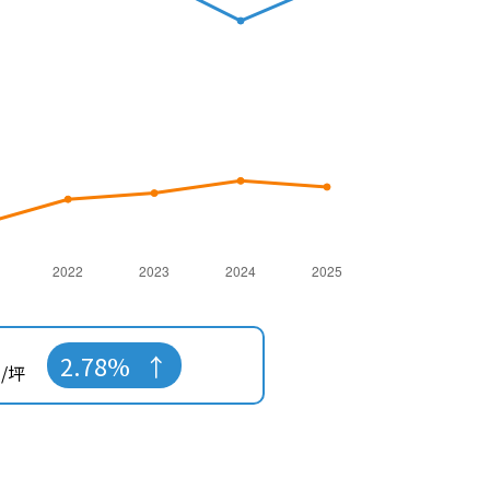
2.78%
/坪