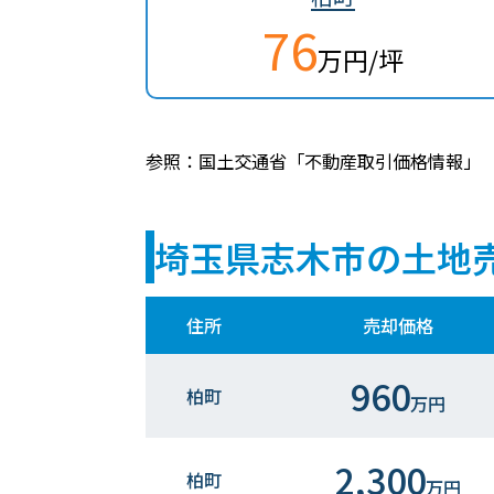
76
万円/坪
参照：国土交通省「不動産取引価格情報」
埼玉県志木市の土地
住所
売却価格
960
柏町
万円
2,300
柏町
万円