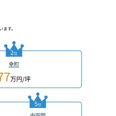
います。
2
位
幸町
77
万円/坪
5
位
中宗岡