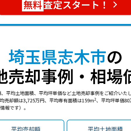
査定スタート！
埼玉県志木市
の
地売却事例・相場
額、平均土地面積、平均坪単価など土地売却事例をご紹介いた
2
均売却額は3,725万円
、
平均専有面積は159m
、
平均坪単価80
点の情報です）。
平均売却額
平均土地面積