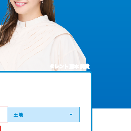
タレント 藤本 美貴