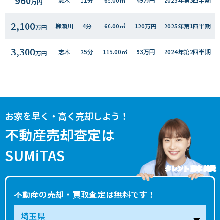
960
志木
11分
65.00㎡
49万円
2025年第3四半期
万円
2,100
柳瀬川
4分
60.00㎡
120万円
2025年第1四半期
万円
3,300
志木
25分
115.00㎡
93万円
2024年第2四半期
万円
2,100
柳瀬川
8分
95.00㎡
74万円
2023年第3四半期
万円
5,000
志木
21分
230.00㎡
70万円
2023年第3四半期
万円
お家を早く・高く売却しよう！
3,100
志木
14分
70.00㎡
150万円
2023年第２四半期
不動産売却査定は
万円
SUMiTAS
3,800
柳瀬川
10分
110.00㎡
120万円
2022年第４四半期
万円
タレント 藤本 美貴
5,700
志木
11分
200.00㎡
94万円
2022年第3四半期
万円
不動産の売却・買取査定は無料です！
4,200
志木
11分
145.00㎡
96万円
2022年第２四半期
万円