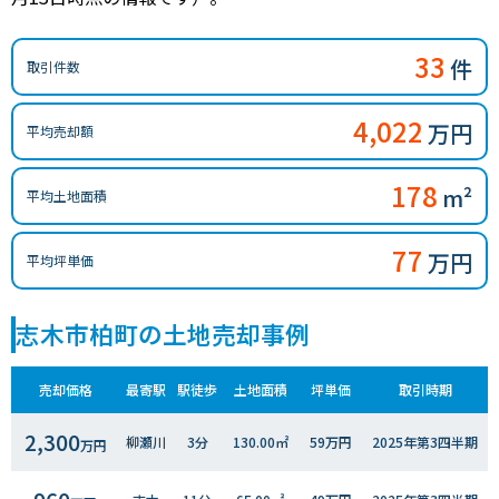
33
件
取引件数
4,022
万円
平均売却額
178
m²
平均土地面積
77
万円
平均坪単価
志木市柏町の土地売却事例
売却価格
最寄駅
駅徒歩
土地面積
坪単価
取引時期
2,300
柳瀬川
3分
130.00㎡
59万円
2025年第3四半期
万円