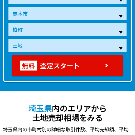
3,700
柳瀬川
10分
110.00㎡
110万円
2022年第２四半期
万円
2,500
柳瀬川
10分
145.00㎡
57万円
2022年第２四半期
万円
3,600
志木
11分
125.00㎡
98万円
2022年第２四半期
万円
6,400
志木
14分
230.00㎡
90万円
2022年第２四半期
万円
査定スタート
3,100
志木
23分
140.00㎡
74万円
2022年第１四半期
万円
460
志木
26分
40.00㎡
39万円
2021年第４四半期
万円
2,600
志木
23分
100.00㎡
84万円
2021年第４四半期
万円
埼玉県
内のエリアから
土地売却相場をみる
6,600
志木
23分
200.00㎡
110万円
2021年第４四半期
万円
埼玉県内の市町村別の詳細な取引件数、平均売却額、平均
1,100
志木
21分
75.00㎡
47万円
2021年第３四半期
万円