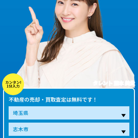
タレント 藤本 美貴
カンタン!
1分入力
不動産の売却・買取査定は無料です！