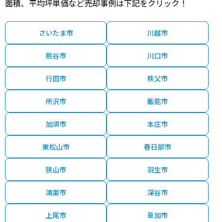
面積、平均坪単価など売却事例は下記をクリック！
4,200
志木
16分
165.00㎡
83万円
2021年第２四半期
万円
さいたま市
川越市
34,000
柳瀬川
13分
1600.00㎡
68万円
2021年第１四半期
万円
熊谷市
川口市
5,300
志木
13分
260.00㎡
66万円
2021年第１四半期
万円
行田市
秩父市
600
志木
13分
50.00㎡
39万円
2021年第１四半期
万円
所沢市
飯能市
1,400
加須市
本庄市
志木
21分
115.00㎡
38万円
2021年第１四半期
万円
東松山市
春日部市
2,800
志木
19分
110.00㎡
82万円
2021年第１四半期
万円
狭山市
羽生市
3,500
志木
14分
165.00㎡
71万円
2021年第１四半期
万円
鴻巣市
深谷市
2,800
柳瀬川
9分
210.00㎡
44万円
2021年第１四半期
万円
上尾市
草加市