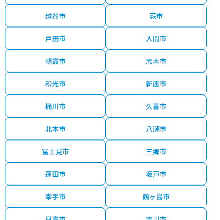
2,400
志木
15分
75.00㎡
110万円
2020年第４四半期
万円
越谷市
蕨市
2,400
志木
13分
85.00㎡
96万円
2020年第４四半期
万円
戸田市
入間市
5,100
志木
21分
310.00㎡
54万円
2020年第４四半期
万円
朝霞市
志木市
190
志木
28分
45.00㎡
14万円
2020年第３四半期
万円
和光市
新座市
3,000
桶川市
久喜市
志木
20分
180.00㎡
54万円
2020年第３四半期
万円
北本市
八潮市
2,400
志木
15分
105.00㎡
75万円
2020年第３四半期
万円
富士見市
三郷市
蓮田市
坂戸市
幸手市
鶴ヶ島市
日高市
吉川市