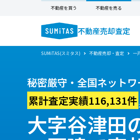
不動産を買う
不動産を売る
不動産売却査定
SUMiTAS(スミタス)
不動産売却・査定
一
秘密厳守・全国ネットワ
累計査定実績116,131件
大字谷津田