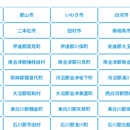
郡山市
いわき市
白河市
二本松市
田村市
南相馬
伊達郡国見町
伊達郡川俣町
安達郡大
南会津郡檜枝岐村
南会津郡只見町
南会津郡南
耶麻郡猪苗代町
河沼郡会津坂下町
河沼郡湯
大沼郡昭和村
大沼郡会津美里町
西白河郡西
東白川郡棚倉町
東白川郡矢祭町
東白川郡
石川郡平田村
石川郡浅川町
石川郡古