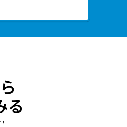
ら
みる
ク！