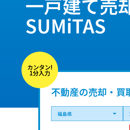
一戸建て売
SUMiTAS
カンタン!
1分入力
不動産の売却・買