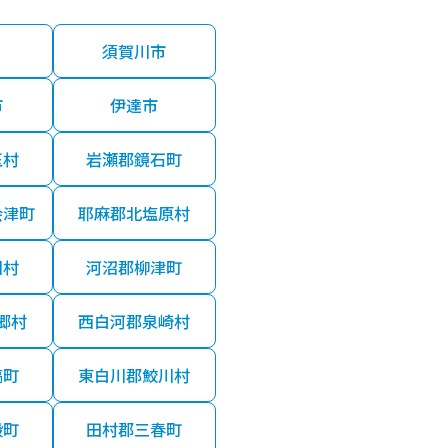
須賀川市
市
伊達市
玉村
岩瀬郡鏡石町
会津町
耶麻郡北塩原村
川村
河沼郡柳津町
郷村
西白河郡泉崎村
塙町
東白川郡鮫川村
殿町
田村郡三春町