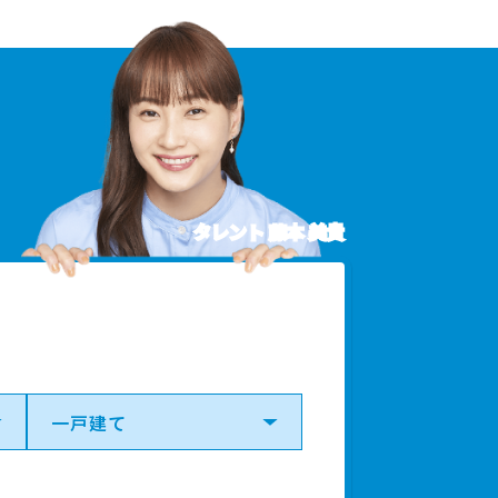
タレント 藤本 美貴