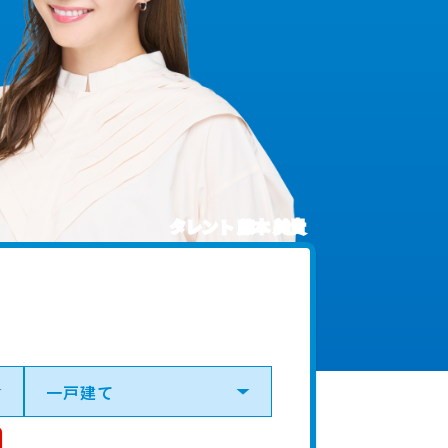
タレント 藤本 美貴