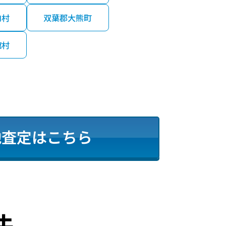
内村
双葉郡大熊町
舘村
地査定はこちら
法