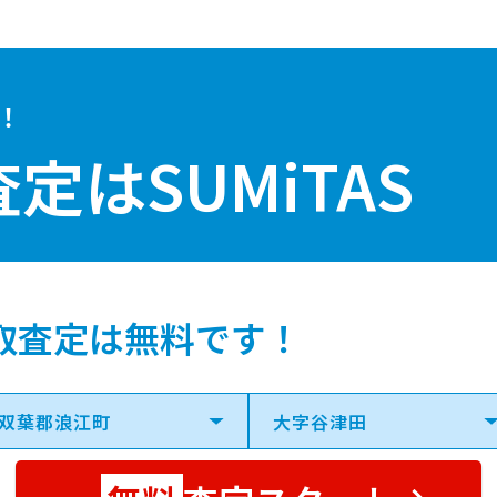
！
査定は
SUMiTAS
取査定は無料です！