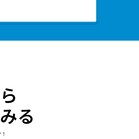
ら
みる
ク！