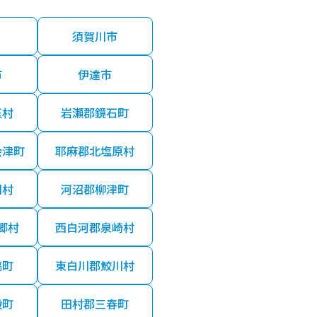
須賀川市
市
伊達市
玉村
岩瀬郡鏡石町
会津町
耶麻郡北塩原村
川村
河沼郡柳津町
郷村
西白河郡泉崎村
塙町
東白川郡鮫川村
殿町
田村郡三春町