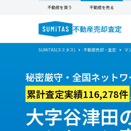
不動産を買う
不動産を売る
不動産売却査定
SUMiTAS(スミタス)
不動産売却・査定
マ
秘密厳守・全国ネットワ
累計査定実績116,278件
大字谷津田