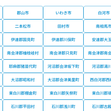
郡山市
いわき市
白河市
二本松市
田村市
南相馬
伊達郡国見町
伊達郡川俣町
安達郡大
南会津郡檜枝岐村
南会津郡只見町
南会津郡南
耶麻郡猪苗代町
河沼郡会津坂下町
河沼郡湯
大沼郡昭和村
大沼郡会津美里町
西白河郡西
東白川郡棚倉町
東白川郡矢祭町
東白川郡
石川郡平田村
石川郡浅川町
石川郡古