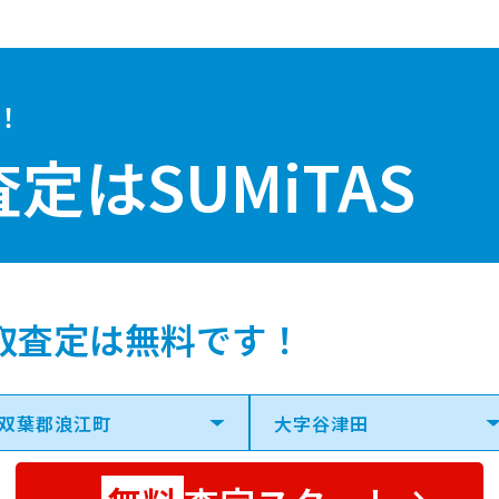
！
査定は
SUMiTAS
取査定は無料です！