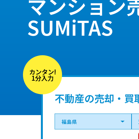
マンション
SUMiTAS
カンタン!
1分入力
不動産の売却・買