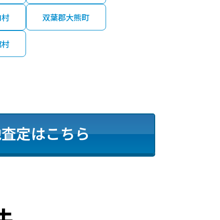
内村
双葉郡大熊町
舘村
地査定はこちら
法