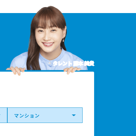
タレント 藤本 美貴