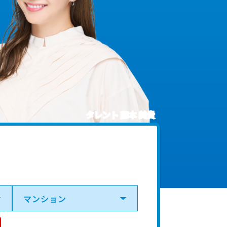
タレント 藤本 美貴