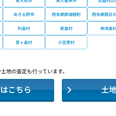
東大和市
東久留米市
武蔵村山
あきる野市
西多摩郡瑞穂町
西多摩郡日
利島村
新島村
神津島
青ヶ島村
小笠原村
や土地の査定も行っています。
定はこちら
土