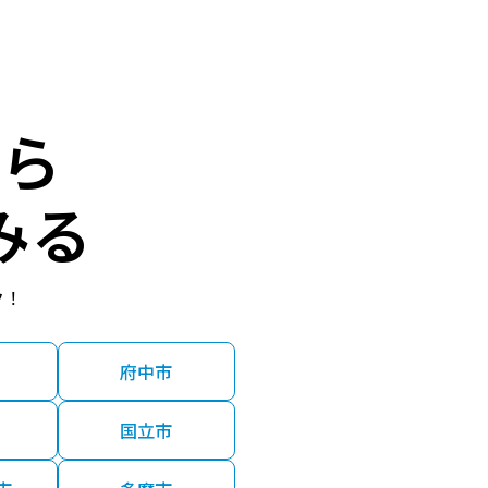
ら
みる
ク！
府中市
国立市