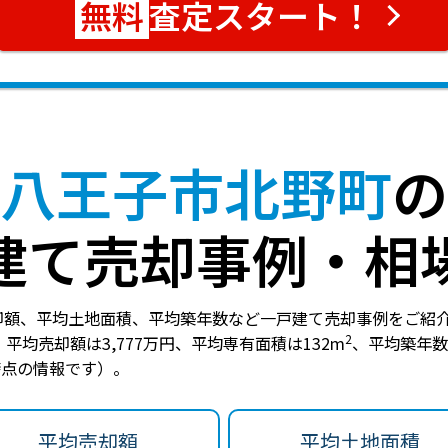
査定スタート！
八王子市北野町
の
建て売却事例・相
却額、平均土地面積、平均築年数など一戸建て売却事例をご紹
2
、
平均売却額は3,777万円
、
平均専有面積は132m
、
平均築年数
日時点の情報です）。
平均売却額
平均土地面積