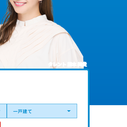
タレント 藤本 美貴