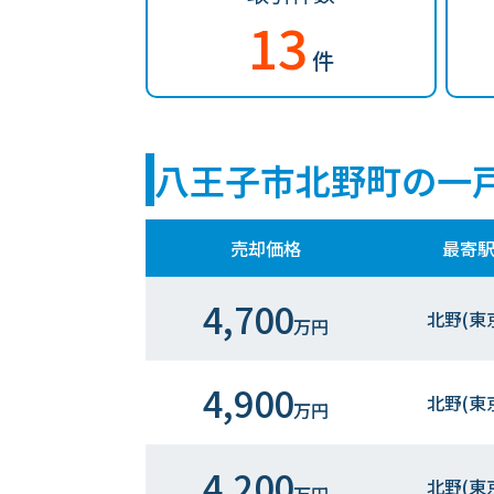
13
件
八王子市北野町の一
売却価格
最寄
4,700
北野(東
万円
4,900
北野(東
万円
4,200
北野(東