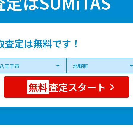
査定は
SUMiTAS
子
13分
38 年
165.00㎡
130
京)
9分
5 年
145.00㎡
115
取査定は無料です！
京)
6分
20 年
100.00㎡
90.
京)
10分
16 年
100.00㎡
100
査定スタート
子
13分
47 年
160.00㎡
120