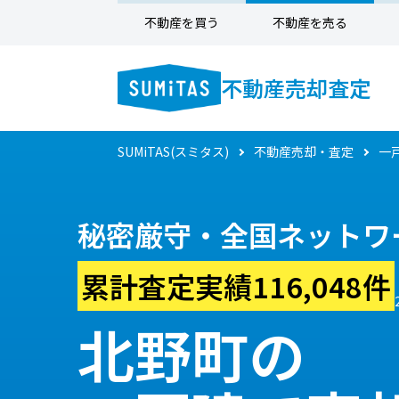
不動産を買う
不動産を売る
不動産売却査定
SUMiTAS(スミタス)
不動産売却・査定
一
秘密厳守・全国ネットワ
累計査定実績116,048件
北野町の