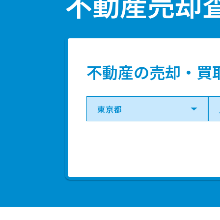
不動産売却
3,000
八王
万円
5,400
北野(東
万円
不動産の売却・買
3,400
北野(東
万円
3,100
北野(東
万円
3,400
八王
万円