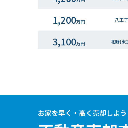
万円
1,200
八王
万円
3,100
北野(東
万円
6,000
八王
万円
4,100
北野(東
万円
2,600
八王
万円
お家を早く・高く売却しよう