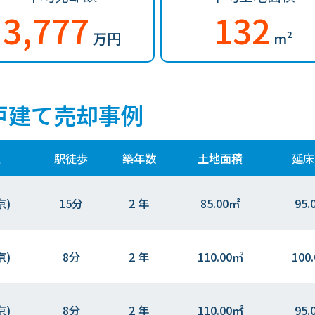
3,777
132
万円
m²
戸建て売却事例
駅
駅徒歩
築年数
土地面積
延床
京)
15分
2 年
85.00㎡
95.
京)
8分
2 年
110.00㎡
100
京)
8分
2 年
110.00㎡
95.