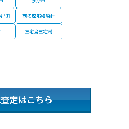
市
多摩市
の出町
西多摩郡檜原村
村
三宅島三宅村
地査定はこちら