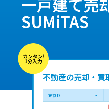
一戸建て売
SUMiTAS
カンタン!
1分入力
不動産の売却・買