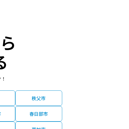
ら
る
ク！
秩父市
市
春日部市