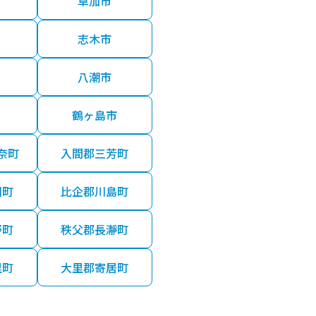
草加市
志木市
八潮市
鶴ヶ島市
奈町
入間郡三芳町
川町
比企郡川島町
野町
秩父郡長瀞町
里町
大里郡寄居町