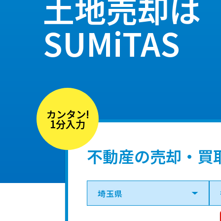
土地売却は
SUMiTAS
カンタン!
1分入力
不動産の売却・買