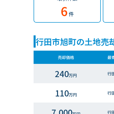
6
件
行田市旭町の土地売
売却価格
最
240
行
万円
110
行
万円
7,000
行