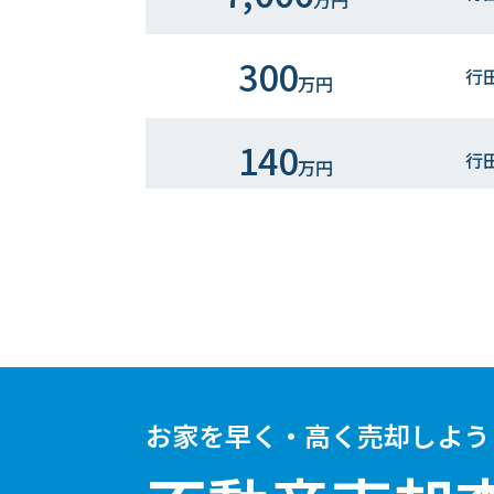
万円
300
行
万円
140
行
万円
260
行
万円
お家を早く・高く売却しよう