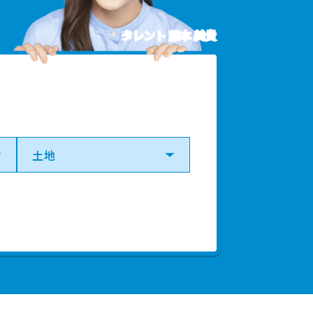
タレント 藤本 美貴