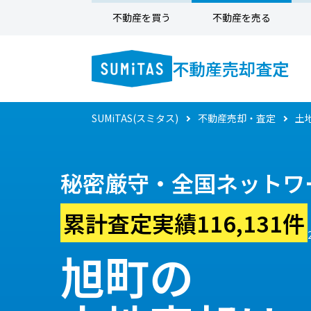
不動産を買う
不動産を売る
不動産売却査定
SUMiTAS(スミタス)
不動産売却・査定
土
秘密厳守・全国ネットワ
累計査定実績116,131件
旭町の