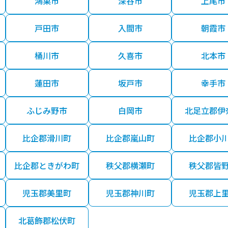
鴻巣市
深谷市
上尾市
戸田市
入間市
朝霞市
桶川市
久喜市
北本市
蓮田市
坂戸市
幸手市
ふじみ野市
白岡市
北足立郡伊
比企郡滑川町
比企郡嵐山町
比企郡小
比企郡ときがわ町
秩父郡横瀬町
秩父郡皆
児玉郡美里町
児玉郡神川町
児玉郡上
北葛飾郡松伏町