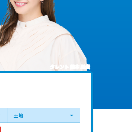
タレント 藤本 美貴