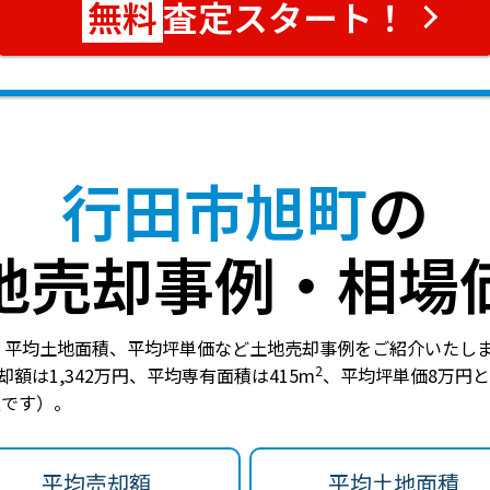
査定スタート！
行田市旭町
の
地売却事例・相場
、平均土地面積、平均坪単価など土地売却事例をご紹介いたし
2
却額は1,342万円
、
平均専有面積は415m
、
平均坪単価8万円
と
報です）。
平均売却額
平均土地面積