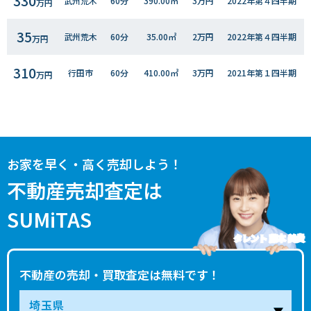
330
武州荒木
60分
390.00㎡
3万円
2022年第４四半期
万円
35
武州荒木
60分
35.00㎡
2万円
2022年第４四半期
万円
310
行田市
60分
410.00㎡
3万円
2021年第１四半期
万円
600
行田市
90分
790.00㎡
3万円
2020年第４四半期
万円
270
行田市
90分
330.00㎡
3万円
2020年第３四半期
万円
お家を早く・高く売却しよう！
280
行田市
60分
280.00㎡
3万円
2020年第３四半期
不動産売却査定は
万円
SUMiTAS
タレント 藤本 美貴
不動産の売却・買取査定は無料です！