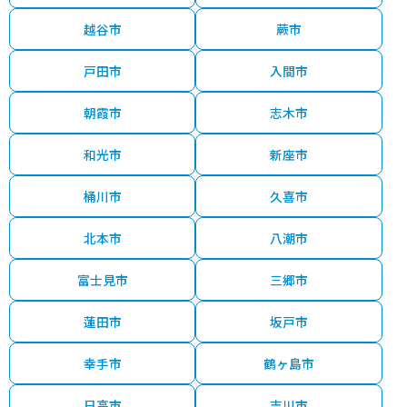
越谷市
蕨市
戸田市
入間市
朝霞市
志木市
和光市
新座市
桶川市
久喜市
北本市
八潮市
富士見市
三郷市
蓮田市
坂戸市
幸手市
鶴ヶ島市
日高市
吉川市