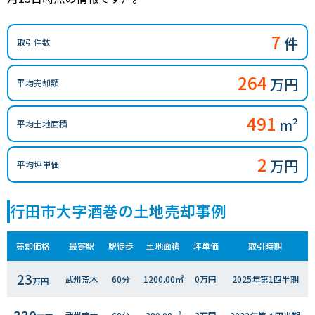
7
件
取引件数
264
万円
平均売却額
491
m²
平均土地面積
2
万円
平均坪単価
行田市大字酒巻の土地売却事例
売却価格
最寄駅
駅徒歩
土地面積
坪単価
取引時期
23
武州荒木
60分
1200.00㎡
0万円
2025年第1四半期
万円