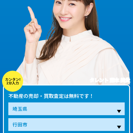
タレント 藤本 美貴
カンタン!
1分入力
不動産の売却・買取査定は無料です！