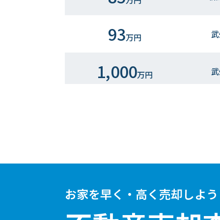
万円
93
武
万円
1,000
武
万円
7
武
万円
お家を早く・高く売却しよう