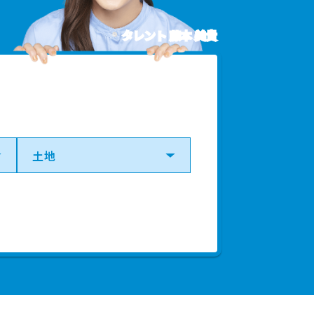
タレント 藤本 美貴