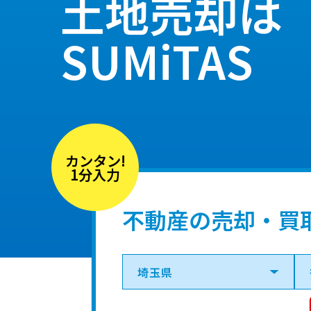
土地売却は
SUMiTAS
カンタン!
1分入力
不動産の売却・買