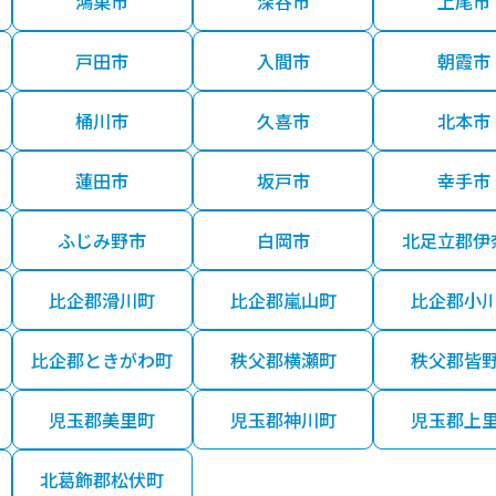
鴻巣市
深谷市
上尾市
戸田市
入間市
朝霞市
桶川市
久喜市
北本市
蓮田市
坂戸市
幸手市
ふじみ野市
白岡市
北足立郡伊
比企郡滑川町
比企郡嵐山町
比企郡小
比企郡ときがわ町
秩父郡横瀬町
秩父郡皆
児玉郡美里町
児玉郡神川町
児玉郡上
北葛飾郡松伏町