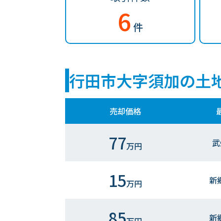
6
件
行田市大字須加の土
売却価格
77
武
万円
15
新
万円
85
新