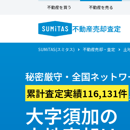
不動産を買う
不動産を売る
不動産売却査定
SUMiTAS(スミタス)
不動産売却・査定
土
秘密厳守・全国ネットワ
累計査定実績116,131件
大字須加の