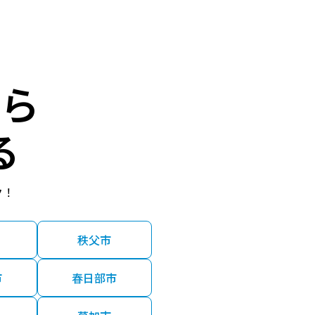
ら
る
ク！
秩父市
市
春日部市