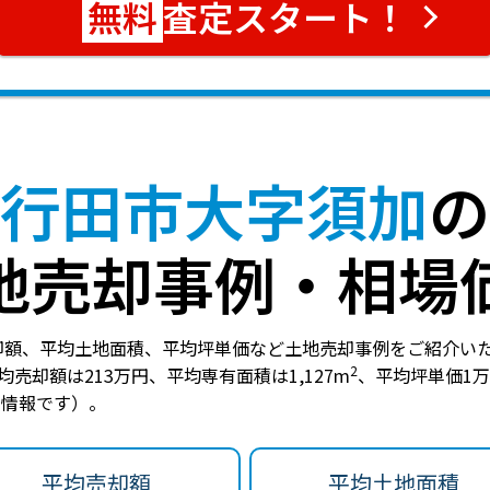
査定スタート！
行田市大字須加
の
地売却事例・相場
却額、平均土地面積、平均坪単価など土地売却事例をご紹介い
2
均売却額は213万円
、
平均専有面積は1,127m
、
平均坪単価1
点の情報です）。
平均売却額
平均土地面積