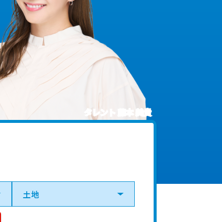
タレント 藤本 美貴