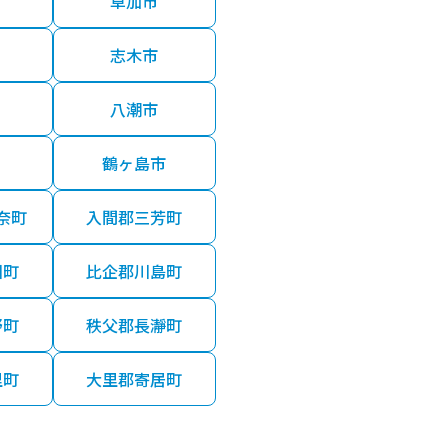
草加市
志木市
八潮市
鶴ヶ島市
奈町
入間郡三芳町
川町
比企郡川島町
野町
秩父郡長瀞町
里町
大里郡寄居町