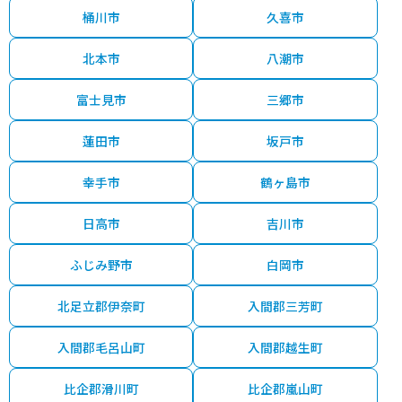
桶川市
久喜市
北本市
八潮市
富士見市
三郷市
蓮田市
坂戸市
幸手市
鶴ヶ島市
日高市
吉川市
ふじみ野市
白岡市
北足立郡伊奈町
入間郡三芳町
入間郡毛呂山町
入間郡越生町
比企郡滑川町
比企郡嵐山町