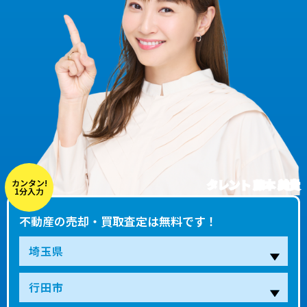
タレント 藤本 美貴
カンタン!
1分入力
不動産の売却・買取査定は無料です！