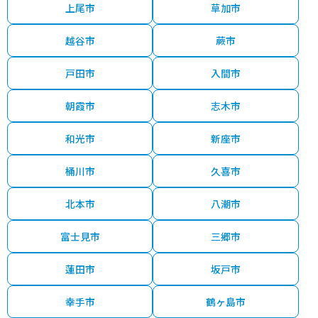
上尾市
草加市
越谷市
蕨市
戸田市
入間市
朝霞市
志木市
和光市
新座市
桶川市
久喜市
北本市
八潮市
富士見市
三郷市
蓮田市
坂戸市
幸手市
鶴ヶ島市