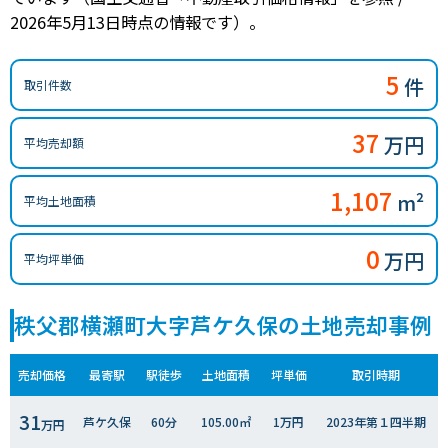
2026年5月13日時点の情報です）。
5
件
取引件数
37
万円
平均売却額
1,107
m²
平均土地面積
0
万円
平均坪単価
秩父郡横瀬町大字芦ケ久保の土地売却事例
売却価格
最寄駅
駅徒歩
土地面積
坪単価
取引時期
31
芦ケ久保
60分
105.00㎡
1万円
2023年第１四半期
万円