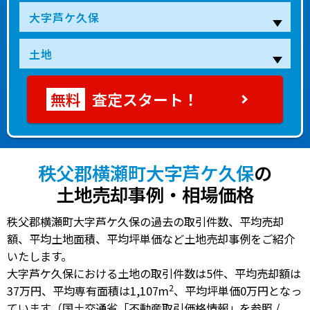
査定スタート！
秩父郡横瀬町大字芦ケ久保
の
土地売却事例・相場価格
秩父郡横瀬町大字芦ケ久保の過去の取引件数、平均売却
額、平均土地面積、平均坪単価など土地売却事例をご紹介
いたします。
大字芦ケ久保における土地の
取引件数は5件
、
平均売却額は
2
37万円
、
平均専有面積は1,107m
、
平均坪単価0万円
となっ
ています（国土交通省「不動産取引価格情報」を参照 /