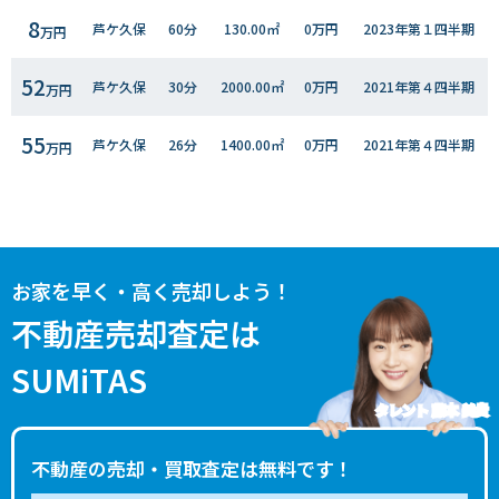
8
芦ケ久保
60分
130.00㎡
0万円
2023年第１四半期
万円
52
芦ケ久保
30分
2000.00㎡
0万円
2021年第４四半期
万円
55
芦ケ久保
26分
1400.00㎡
0万円
2021年第４四半期
万円
40
芦ケ久保
30分
1900.00㎡
0万円
2021年第４四半期
万円
お家を早く・高く売却しよう！
不動産売却査定は
SUMiTAS
タレント 藤本 美貴
不動産の売却・買取査定は無料です！