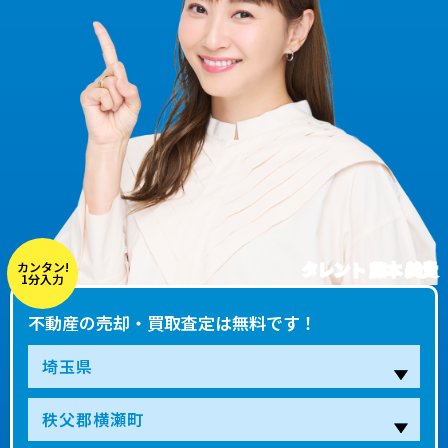
タレント 藤本 美貴
カンタン!
1分入力
不動産の売却・買取査定は無料です！