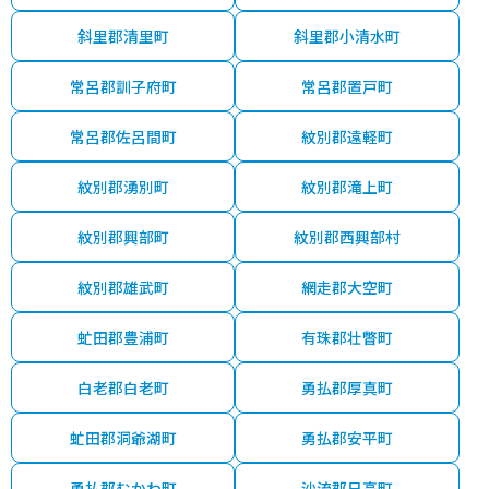
斜里郡清里町
斜里郡小清水町
常呂郡訓子府町
常呂郡置戸町
常呂郡佐呂間町
紋別郡遠軽町
紋別郡湧別町
紋別郡滝上町
紋別郡興部町
紋別郡西興部村
紋別郡雄武町
網走郡大空町
虻田郡豊浦町
有珠郡壮瞥町
白老郡白老町
勇払郡厚真町
虻田郡洞爺湖町
勇払郡安平町
勇払郡むかわ町
沙流郡日高町