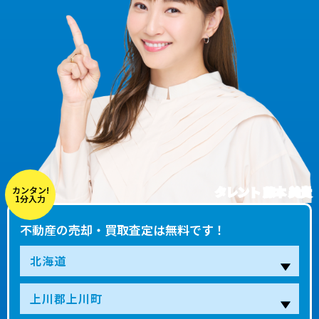
タレント 藤本 美貴
カンタン!
1分入力
不動産の売却・買取査定は無料です！