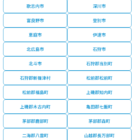
歌志内市
深川市
富良野市
登別市
恵庭市
伊達市
北広島市
石狩市
北斗市
石狩郡当別町
石狩郡新篠津村
松前郡松前町
松前郡福島町
上磯郡知内町
上磯郡木古内町
亀田郡七飯町
茅部郡鹿部町
茅部郡森町
二海郡八雲町
山越郡長万部町