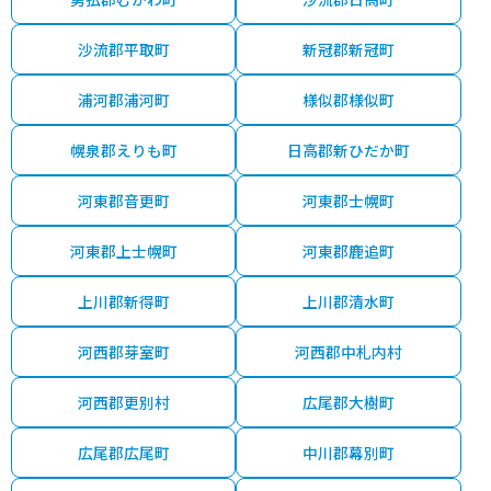
沙流郡平取町
新冠郡新冠町
浦河郡浦河町
様似郡様似町
幌泉郡えりも町
日高郡新ひだか町
河東郡音更町
河東郡士幌町
河東郡上士幌町
河東郡鹿追町
上川郡新得町
上川郡清水町
河西郡芽室町
河西郡中札内村
河西郡更別村
広尾郡大樹町
広尾郡広尾町
中川郡幕別町