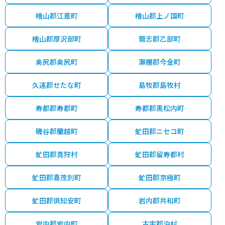
檜山郡江差町
檜山郡上ノ国町
檜山郡厚沢部町
爾志郡乙部町
奥尻郡奥尻町
瀬棚郡今金町
久遠郡せたな町
島牧郡島牧村
寿都郡寿都町
寿都郡黒松内町
磯谷郡蘭越町
虻田郡ニセコ町
虻田郡真狩村
虻田郡留寿都村
虻田郡喜茂別町
虻田郡京極町
虻田郡倶知安町
岩内郡共和町
岩内郡岩内町
古宇郡泊村