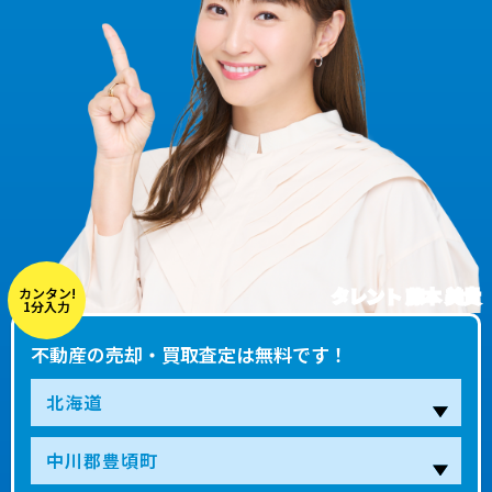
タレント 藤本 美貴
カンタン!
1分入力
不動産の売却・買取査定は無料です！