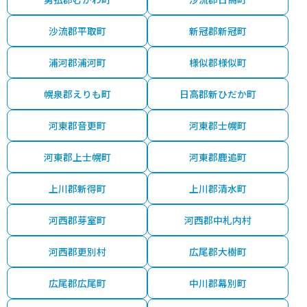
沙流郡平取町
新冠郡新冠町
浦河郡浦河町
様似郡様似町
幌泉郡えりも町
日高郡新ひだか町
河東郡音更町
河東郡士幌町
河東郡上士幌町
河東郡鹿追町
上川郡新得町
上川郡清水町
河西郡芽室町
河西郡中札内村
河西郡更別村
広尾郡大樹町
広尾郡広尾町
中川郡幕別町