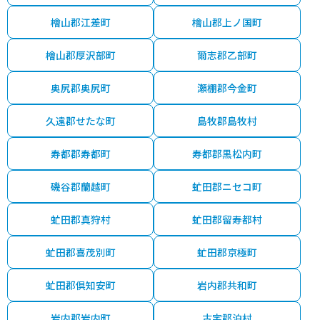
檜山郡江差町
檜山郡上ノ国町
檜山郡厚沢部町
爾志郡乙部町
奥尻郡奥尻町
瀬棚郡今金町
久遠郡せたな町
島牧郡島牧村
寿都郡寿都町
寿都郡黒松内町
磯谷郡蘭越町
虻田郡ニセコ町
虻田郡真狩村
虻田郡留寿都村
虻田郡喜茂別町
虻田郡京極町
虻田郡倶知安町
岩内郡共和町
岩内郡岩内町
古宇郡泊村