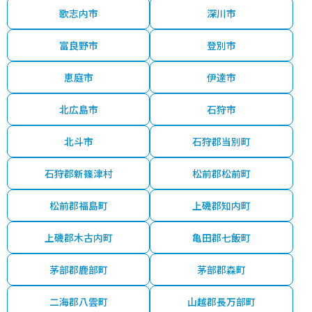
歌志内市
深川市
富良野市
登別市
恵庭市
伊達市
北広島市
石狩市
北斗市
石狩郡当別町
石狩郡新篠津村
松前郡松前町
松前郡福島町
上磯郡知内町
上磯郡木古内町
亀田郡七飯町
茅部郡鹿部町
茅部郡森町
二海郡八雲町
山越郡長万部町