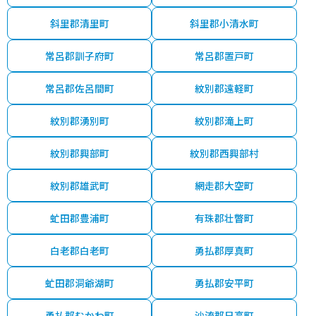
斜里郡清里町
斜里郡小清水町
常呂郡訓子府町
常呂郡置戸町
常呂郡佐呂間町
紋別郡遠軽町
紋別郡湧別町
紋別郡滝上町
紋別郡興部町
紋別郡西興部村
紋別郡雄武町
網走郡大空町
虻田郡豊浦町
有珠郡壮瞥町
白老郡白老町
勇払郡厚真町
虻田郡洞爺湖町
勇払郡安平町
勇払郡むかわ町
沙流郡日高町