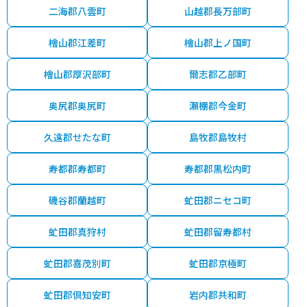
二海郡八雲町
山越郡長万部町
檜山郡江差町
檜山郡上ノ国町
檜山郡厚沢部町
爾志郡乙部町
奥尻郡奥尻町
瀬棚郡今金町
久遠郡せたな町
島牧郡島牧村
寿都郡寿都町
寿都郡黒松内町
磯谷郡蘭越町
虻田郡ニセコ町
虻田郡真狩村
虻田郡留寿都村
虻田郡喜茂別町
虻田郡京極町
虻田郡倶知安町
岩内郡共和町