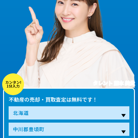
タレント 藤本 美貴
カンタン!
1分入力
不動産の売却・買取査定は無料です！