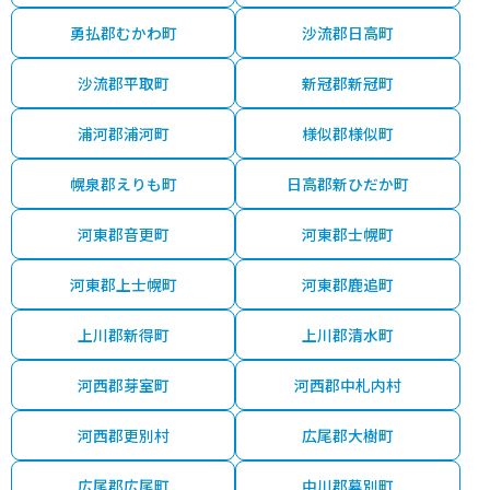
勇払郡むかわ町
沙流郡日高町
沙流郡平取町
新冠郡新冠町
浦河郡浦河町
様似郡様似町
幌泉郡えりも町
日高郡新ひだか町
河東郡音更町
河東郡士幌町
河東郡上士幌町
河東郡鹿追町
上川郡新得町
上川郡清水町
河西郡芽室町
河西郡中札内村
河西郡更別村
広尾郡大樹町
広尾郡広尾町
中川郡幕別町