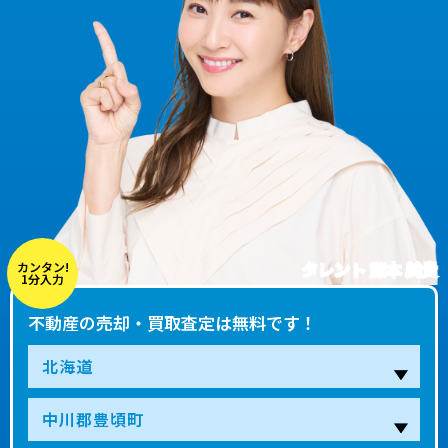
タレント 藤本 美貴
カンタン!
1分入力
不動産の売却・買取査定は無料です！