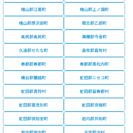
檜山郡江差町
檜山郡上ノ国町
檜山郡厚沢部町
爾志郡乙部町
奥尻郡奥尻町
瀬棚郡今金町
久遠郡せたな町
島牧郡島牧村
寿都郡寿都町
寿都郡黒松内町
磯谷郡蘭越町
虻田郡ニセコ町
虻田郡真狩村
虻田郡留寿都村
虻田郡喜茂別町
虻田郡京極町
虻田郡倶知安町
岩内郡共和町
岩内郡岩内町
古宇郡泊村