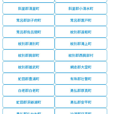
斜里郡清里町
斜里郡小清水町
常呂郡訓子府町
常呂郡置戸町
常呂郡佐呂間町
紋別郡遠軽町
紋別郡湧別町
紋別郡滝上町
紋別郡興部町
紋別郡西興部村
紋別郡雄武町
網走郡大空町
虻田郡豊浦町
有珠郡壮瞥町
白老郡白老町
勇払郡厚真町
虻田郡洞爺湖町
勇払郡安平町
勇払郡むかわ町
沙流郡日高町