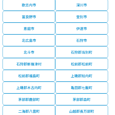
歌志内市
深川市
富良野市
登別市
恵庭市
伊達市
北広島市
石狩市
北斗市
石狩郡当別町
石狩郡新篠津村
松前郡松前町
松前郡福島町
上磯郡知内町
上磯郡木古内町
亀田郡七飯町
茅部郡鹿部町
茅部郡森町
二海郡八雲町
山越郡長万部町