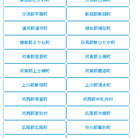
沙流郡平取町
新冠郡新冠町
浦河郡浦河町
様似郡様似町
幌泉郡えりも町
日高郡新ひだか町
河東郡音更町
河東郡士幌町
河東郡上士幌町
河東郡鹿追町
上川郡新得町
上川郡清水町
河西郡芽室町
河西郡中札内村
河西郡更別村
広尾郡大樹町
広尾郡広尾町
中川郡幕別町