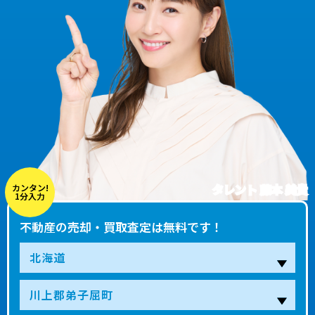
タレント 藤本 美貴
カンタン!
1分入力
不動産の売却・買取査定は無料です！