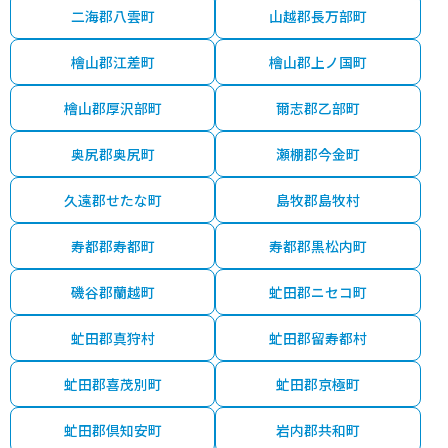
二海郡八雲町
山越郡長万部町
檜山郡江差町
檜山郡上ノ国町
檜山郡厚沢部町
爾志郡乙部町
奥尻郡奥尻町
瀬棚郡今金町
久遠郡せたな町
島牧郡島牧村
寿都郡寿都町
寿都郡黒松内町
磯谷郡蘭越町
虻田郡ニセコ町
虻田郡真狩村
虻田郡留寿都村
虻田郡喜茂別町
虻田郡京極町
虻田郡倶知安町
岩内郡共和町