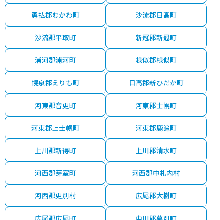
勇払郡むかわ町
沙流郡日高町
沙流郡平取町
新冠郡新冠町
浦河郡浦河町
様似郡様似町
幌泉郡えりも町
日高郡新ひだか町
河東郡音更町
河東郡士幌町
河東郡上士幌町
河東郡鹿追町
上川郡新得町
上川郡清水町
河西郡芽室町
河西郡中札内村
河西郡更別村
広尾郡大樹町
広尾郡広尾町
中川郡幕別町