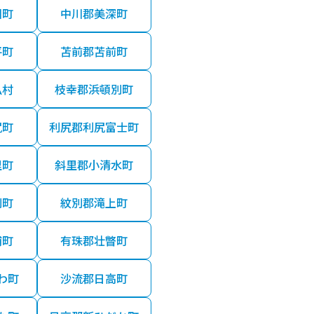
川町
中川郡美深町
平町
苫前郡苫前町
払村
枝幸郡浜頓別町
尻町
利尻郡利尻富士町
里町
斜里郡小清水町
別町
紋別郡滝上町
浦町
有珠郡壮瞥町
わ町
沙流郡日高町