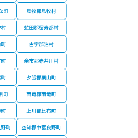
な町
島牧郡島牧村
狩村
虻田郡留寿都村
内町
古宇郡泊村
市町
余市郡赤井川村
沼町
夕張郡栗山町
別町
雨竜郡雨竜町
麻町
上川郡比布町
良野町
空知郡中富良野町