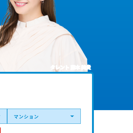
タレント 藤本 美貴