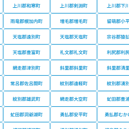
上川郡和寒町
上川郡剣淵町
上川郡下
雨竜郡幌加内町
増毛郡増毛町
留萌郡小
天塩郡遠別町
天塩郡天塩町
宗谷郡猿
天塩郡豊富町
礼文郡礼文町
利尻郡利
網走郡津別町
斜里郡斜里町
斜里郡清
常呂郡佐呂間町
紋別郡遠軽町
紋別郡湧
紋別郡雄武町
網走郡大空町
虻田郡豊
虻田郡洞爺湖町
勇払郡安平町
勇払郡むか