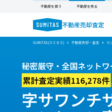
不動産を買う
不動産を売る
不動産売却査定
SUMiTAS(スミタス)
不動産売却・査定
マ
秘密厳守・全国ネットワ
累計査定実績116,278件
字サワンチ