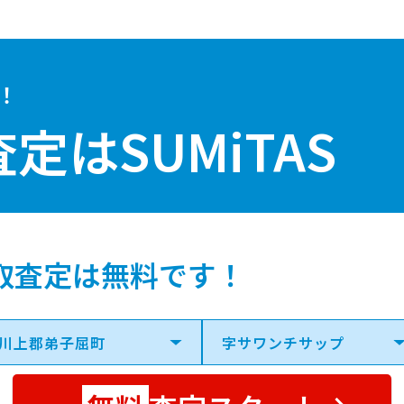
！
査定は
SUMiTAS
取査定は無料です！