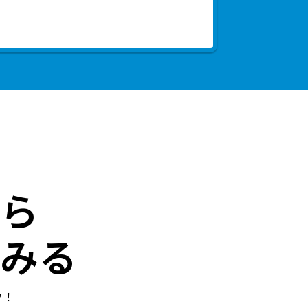
ら
みる
ク！