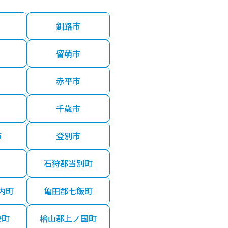
釧路市
留萌市
赤平市
千歳市
市
登別市
石狩郡当別町
内町
亀田郡七飯町
差町
檜山郡上ノ国町