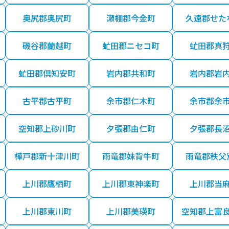
奥尻郡奥尻町
瀬棚郡今金町
久遠郡せた
磯谷郡蘭越町
虻田郡ニセコ町
虻田郡真
虻田郡倶知安町
岩内郡共和町
岩内郡岩
古平郡古平町
余市郡仁木町
余市郡余
空知郡上砂川町
夕張郡由仁町
夕張郡長
樺戸郡新十津川町
雨竜郡妹背牛町
雨竜郡秩父
上川郡鷹栖町
上川郡東神楽町
上川郡当
上川郡東川町
上川郡美瑛町
空知郡上富