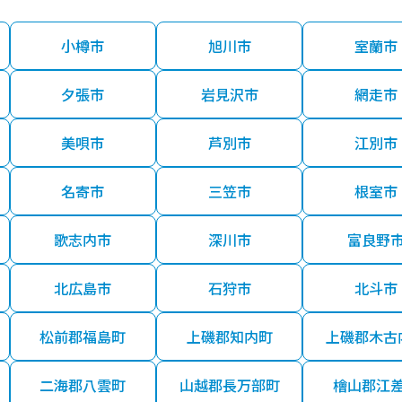
小樽市
旭川市
室蘭市
夕張市
岩見沢市
網走市
美唄市
芦別市
江別市
名寄市
三笠市
根室市
歌志内市
深川市
富良野
北広島市
石狩市
北斗市
松前郡福島町
上磯郡知内町
上磯郡木古
二海郡八雲町
山越郡長万部町
檜山郡江