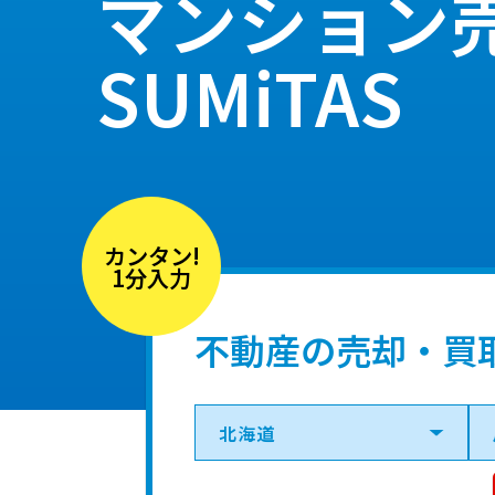
マンション
SUMiTAS
カンタン!
1分入力
不動産の売却・買