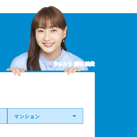
タレント 藤本 美貴