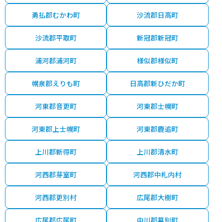
勇払郡むかわ町
沙流郡日高町
沙流郡平取町
新冠郡新冠町
浦河郡浦河町
様似郡様似町
幌泉郡えりも町
日高郡新ひだか町
河東郡音更町
河東郡士幌町
河東郡上士幌町
河東郡鹿追町
上川郡新得町
上川郡清水町
河西郡芽室町
河西郡中札内村
河西郡更別村
広尾郡大樹町
広尾郡広尾町
中川郡幕別町