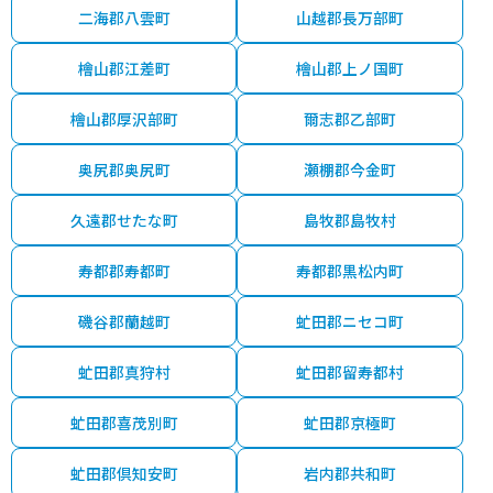
二海郡八雲町
山越郡長万部町
檜山郡江差町
檜山郡上ノ国町
檜山郡厚沢部町
爾志郡乙部町
奥尻郡奥尻町
瀬棚郡今金町
久遠郡せたな町
島牧郡島牧村
寿都郡寿都町
寿都郡黒松内町
磯谷郡蘭越町
虻田郡ニセコ町
虻田郡真狩村
虻田郡留寿都村
虻田郡喜茂別町
虻田郡京極町
虻田郡倶知安町
岩内郡共和町