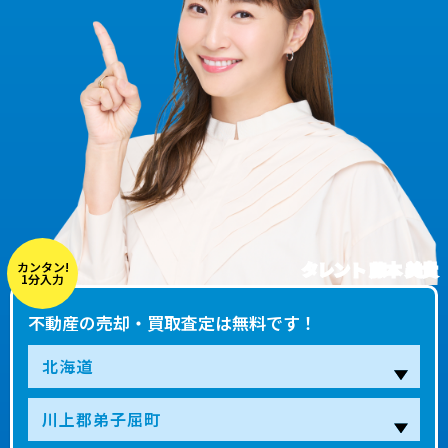
タレント 藤本 美貴
カンタン!
1分入力
不動産の売却・買取査定は無料です！