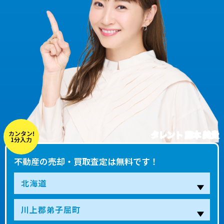
タレント 藤本 美貴
カンタン!
1分入力
不動産の売却・買取査定は無料です！