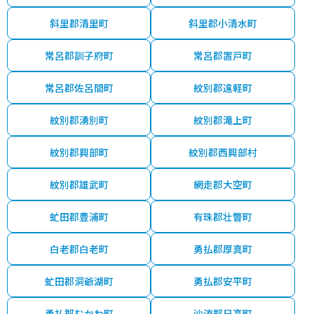
斜里郡清里町
斜里郡小清水町
常呂郡訓子府町
常呂郡置戸町
常呂郡佐呂間町
紋別郡遠軽町
紋別郡湧別町
紋別郡滝上町
紋別郡興部町
紋別郡西興部村
紋別郡雄武町
網走郡大空町
虻田郡豊浦町
有珠郡壮瞥町
白老郡白老町
勇払郡厚真町
虻田郡洞爺湖町
勇払郡安平町
勇払郡むかわ町
沙流郡日高町