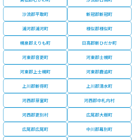
沙流郡平取町
新冠郡新冠町
浦河郡浦河町
様似郡様似町
幌泉郡えりも町
日高郡新ひだか町
河東郡音更町
河東郡士幌町
河東郡上士幌町
河東郡鹿追町
上川郡新得町
上川郡清水町
河西郡芽室町
河西郡中札内村
河西郡更別村
広尾郡大樹町
広尾郡広尾町
中川郡幕別町