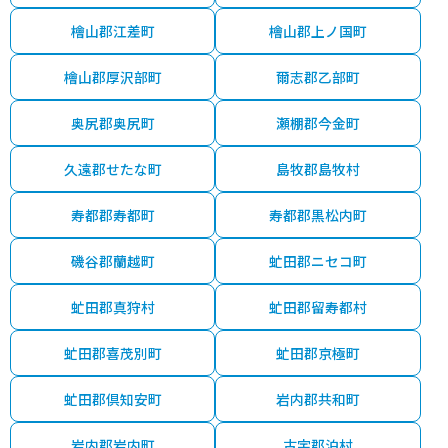
檜山郡江差町
檜山郡上ノ国町
檜山郡厚沢部町
爾志郡乙部町
奥尻郡奥尻町
瀬棚郡今金町
久遠郡せたな町
島牧郡島牧村
寿都郡寿都町
寿都郡黒松内町
磯谷郡蘭越町
虻田郡ニセコ町
虻田郡真狩村
虻田郡留寿都村
虻田郡喜茂別町
虻田郡京極町
虻田郡倶知安町
岩内郡共和町
岩内郡岩内町
古宇郡泊村