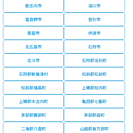
歌志内市
深川市
富良野市
登別市
恵庭市
伊達市
北広島市
石狩市
北斗市
石狩郡当別町
石狩郡新篠津村
松前郡松前町
松前郡福島町
上磯郡知内町
上磯郡木古内町
亀田郡七飯町
茅部郡鹿部町
茅部郡森町
二海郡八雲町
山越郡長万部町