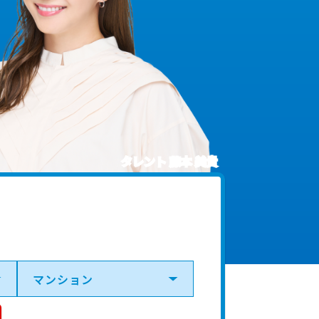
タレント 藤本 美貴