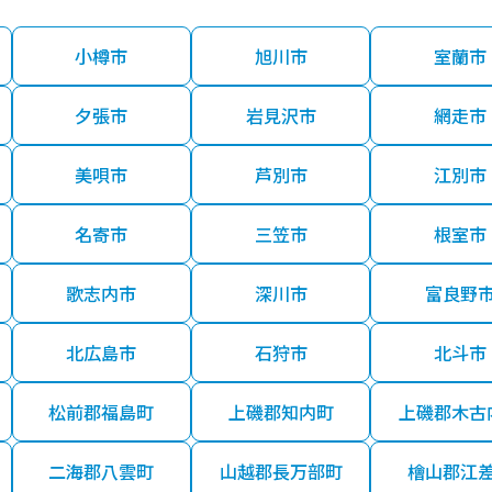
小樽市
旭川市
室蘭市
夕張市
岩見沢市
網走市
美唄市
芦別市
江別市
名寄市
三笠市
根室市
歌志内市
深川市
富良野
北広島市
石狩市
北斗市
松前郡福島町
上磯郡知内町
上磯郡木古
二海郡八雲町
山越郡長万部町
檜山郡江