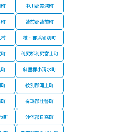
川町
中川郡美深町
平町
苫前郡苫前町
払村
枝幸郡浜頓別町
尻町
利尻郡利尻富士町
里町
斜里郡小清水町
別町
紋別郡滝上町
浦町
有珠郡壮瞥町
わ町
沙流郡日高町