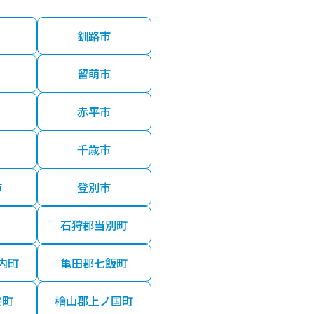
釧路市
留萌市
赤平市
千歳市
市
登別市
石狩郡当別町
内町
亀田郡七飯町
差町
檜山郡上ノ国町