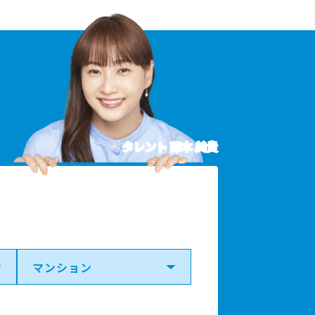
タレント 藤本 美貴