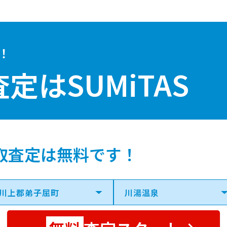
！
査定は
SUMiTAS
取査定は無料です！