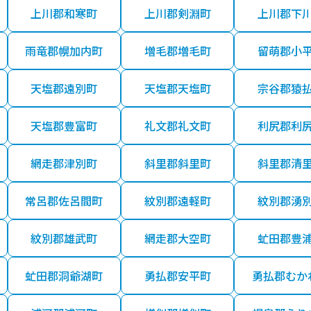
上川郡和寒町
上川郡剣淵町
上川郡下
雨竜郡幌加内町
増毛郡増毛町
留萌郡小
天塩郡遠別町
天塩郡天塩町
宗谷郡猿
天塩郡豊富町
礼文郡礼文町
利尻郡利
網走郡津別町
斜里郡斜里町
斜里郡清
常呂郡佐呂間町
紋別郡遠軽町
紋別郡湧
紋別郡雄武町
網走郡大空町
虻田郡豊
虻田郡洞爺湖町
勇払郡安平町
勇払郡むか