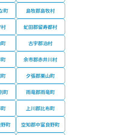
な町
島牧郡島牧村
狩村
虻田郡留寿都村
内町
古宇郡泊村
市町
余市郡赤井川村
沼町
夕張郡栗山町
別町
雨竜郡雨竜町
麻町
上川郡比布町
良野町
空知郡中富良野町