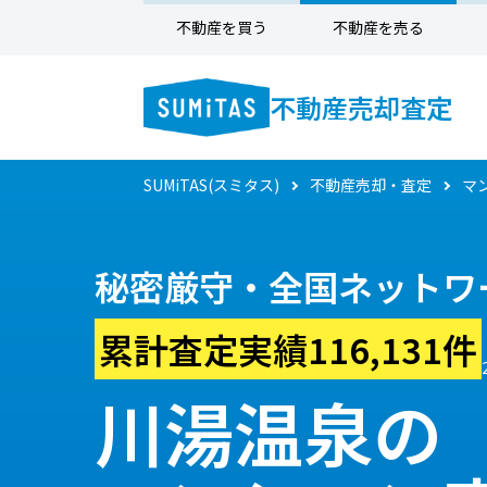
不動産を買う
不動産を売る
不動産売却査定
SUMiTAS(スミタス)
不動産売却・査定
マ
秘密厳守・全国ネットワ
累計査定実績116,131件
川湯温泉の