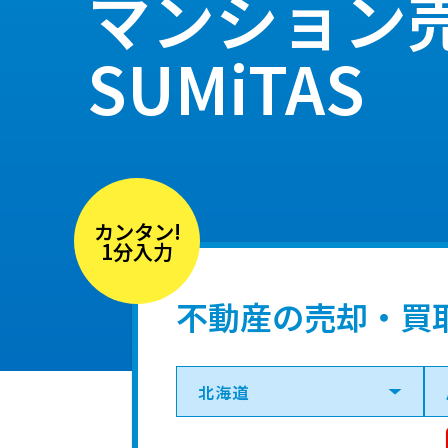
マンション
SUMiTAS
カンタン!
1分入力
不動産の売却・買