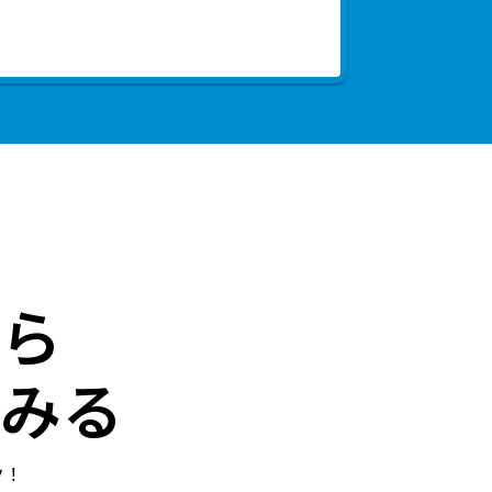
ら
みる
ク！