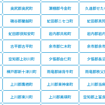
奥尻郡奥尻町
瀬棚郡今金町
久遠郡せた
磯谷郡蘭越町
虻田郡ニセコ町
虻田郡真
虻田郡倶知安町
岩内郡共和町
岩内郡岩
古平郡古平町
余市郡仁木町
余市郡余
空知郡上砂川町
夕張郡由仁町
夕張郡長
樺戸郡新十津川町
雨竜郡妹背牛町
雨竜郡秩父
上川郡鷹栖町
上川郡東神楽町
上川郡当
上川郡東川町
上川郡美瑛町
空知郡上富