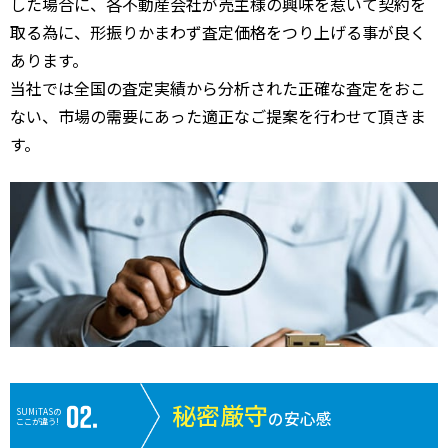
した場合に、各不動産会社が売主様の興味を惹いて契約を
取る為に、形振りかまわず査定価格をつり上げる事が良く
あります。
当社では全国の査定実績から分析された正確な査定をおこ
ない、市場の需要にあった適正なご提案を行わせて頂きま
す。
秘密厳守
SUMiTASの
の安心感
ここが違う!