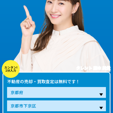
タレント 藤本 美貴
カンタン!
1分入力
不動産の売却・買取査定は無料です！