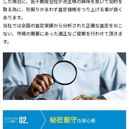
した場合に、各不動産会社が売主様の興味を惹いて契約を
取る為に、形振りかまわず査定価格をつり上げる事が良く
あります。
当社では全国の査定実績から分析された正確な査定をおこ
ない、市場の需要にあった適正なご提案を行わせて頂きま
す。
秘密厳守
SUMiTASの
の安心感
ここが違う!