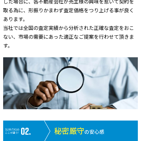
した場合に、各不動産会社が売主様の興味を惹いて契約を
取る為に、形振りかまわず査定価格をつり上げる事が良く
あります。
当社では全国の査定実績から分析された正確な査定をおこ
ない、市場の需要にあった適正なご提案を行わせて頂きま
す。
秘密厳守
SUMiTASの
の安心感
ここが違う!