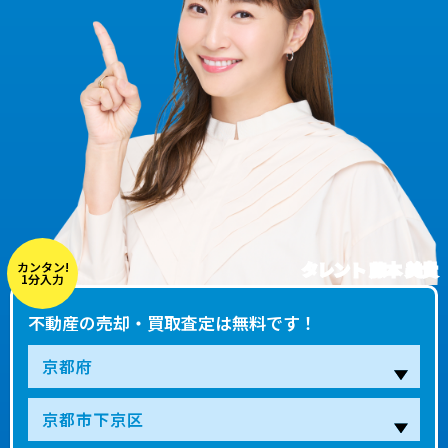
タレント 藤本 美貴
カンタン!
1分入力
不動産の売却・買取査定は無料です！