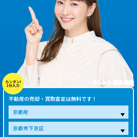
タレント 藤本 美貴
カンタン!
1分入力
不動産の売却・買取査定は無料です！