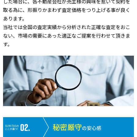
した場合に、各不動産会社が売主様の興味を惹いて契約を
取る為に、形振りかまわず査定価格をつり上げる事が良く
あります。
当社では全国の査定実績から分析された正確な査定をおこ
ない、市場の需要にあった適正なご提案を行わせて頂きま
す。
秘密厳守
SUMiTASの
の安心感
ここが違う!