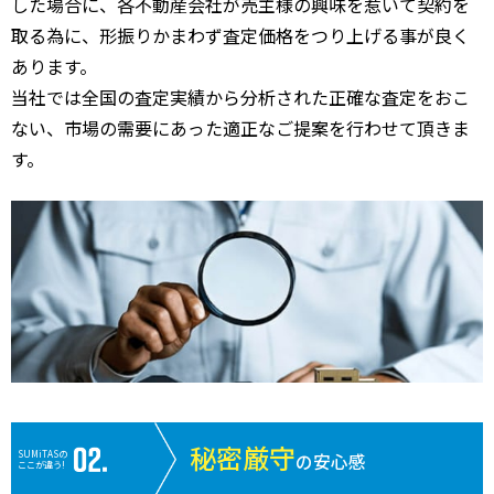
した場合に、各不動産会社が売主様の興味を惹いて契約を
取る為に、形振りかまわず査定価格をつり上げる事が良く
あります。
当社では全国の査定実績から分析された正確な査定をおこ
ない、市場の需要にあった適正なご提案を行わせて頂きま
す。
秘密厳守
SUMiTASの
の安心感
ここが違う!