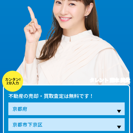
タレント 藤本 美貴
カンタン!
1分入力
不動産の売却・買取査定は無料です！