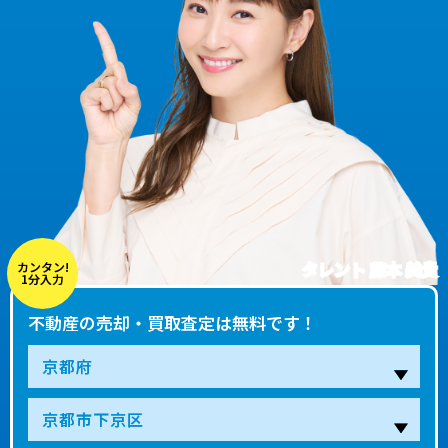
タレント 藤本 美貴
カンタン!
1分入力
不動産の売却・買取査定は無料です！