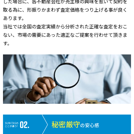
した場合に、各不動産会社が売主様の興味を惹いて契約を
取る為に、形振りかまわず査定価格をつり上げる事が良く
あります。
当社では全国の査定実績から分析された正確な査定をおこ
ない、市場の需要にあった適正なご提案を行わせて頂きま
す。
秘密厳守
SUMiTASの
の安心感
ここが違う!